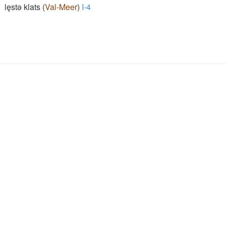
lęstǝ klats
(
Val-Meer
)
I-4