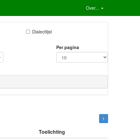
Over...
Dialectlijst
Per pagina
1
Toelichting