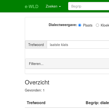
e-WLD
Zoeken
Dialectweergave:
Plaats
Kloe
Trefwoord
Filteren...
Overzicht
Gevonden:
1
Trefwoord
Begrip: dial