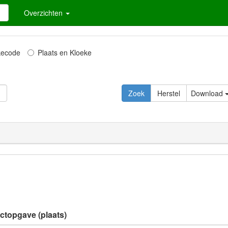
Overzichten
kecode
Plaats en Kloeke
Download
ectopgave (plaats)