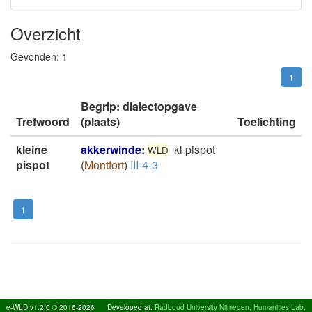
Overzicht
Gevonden:
1
1
Begrip: dialectopgave
Trefwoord
(plaats)
Toelichting
kleine
akkerwinde
:
kl pispot
WLD
pispot
(
Montfort
)
III-4-3
1
e-WLD v1.2.0 © 2016-2026
Developed at:
Radboud University Nijmegen, Humanities Lab,