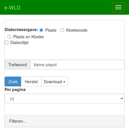
e-WLD
Dialectweergave:
Plaats
Kloekecode
Plaats en Kloeke
Dialectlijst
Trefwoord
Download
Per pagina
Filteren...