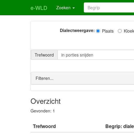
e-WLD
Zoeken
Dialectweergave:
Plaats
Kloe
Trefwoord
Filteren...
Overzicht
Gevonden:
1
Trefwoord
Begrip: dial