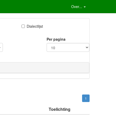
Over...
Dialectlijst
Per pagina
1
Toelichting