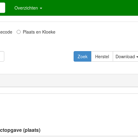
Overzichten
kecode
Plaats en Kloeke
Download
ectopgave (plaats)