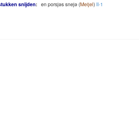
 stukken snijden
:
en porsjǝs snejǝ
(
Meijel
)
II-1