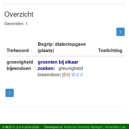
Overzicht
Gevonden:
1
1
Begrip: dialectopgave
Trefwoord
(plaats)
Toelichting
groenigheid
groenten bij elkaar
bijeendoen
zoeken
:
greunigheid
bieeindoon
(
Ell
)
III-2-3
1
e-WLD v1.2.0 © 2016-2026
Developed at:
Radboud University Nijmegen, Humanities Lab,