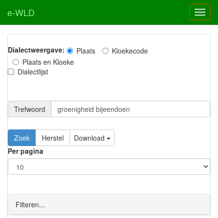
e-WLD
Dialectweergave:
Plaats
Kloekecode
Plaats en Kloeke
Dialectlijst
Trefwoord
Download
Per pagina
Filteren...