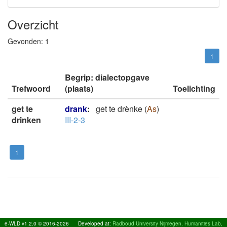
Overzicht
Gevonden:
1
1
Begrip: dialectopgave
Trefwoord
(plaats)
Toelichting
get te
drank
:
get te drènke
(
As
)
drinken
III-2-3
1
e-WLD v1.2.0 © 2016-2026
Developed at:
Radboud University Nijmegen, Humanities Lab,