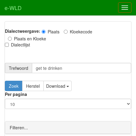
e-WLD
Dialectweergave:
Plaats
Kloekecode
Plaats en Kloeke
Dialectlijst
Trefwoord
Download
Per pagina
Filteren...