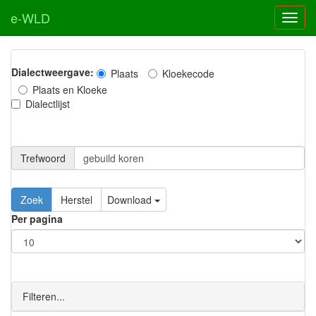
e-WLD
Dialectweergave:
Plaats
Kloekecode
Plaats en Kloeke
Dialectlijst
Trefwoord
Download
Per pagina
Filteren...