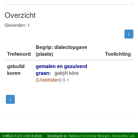
Overzicht
Gevonden:
1
1
Begrip: dialectopgave
Trefwoord
(plaats)
Toelichting
gebuild
gemalen en gezuiverd
koren
graan
:
gǝbȳlt kōrǝ
(
Ulestraten
)
II-1
1
e-WLD v1.2.0 © 2016-2026
Developed at:
Radboud University Nijmegen, Humanities Lab,