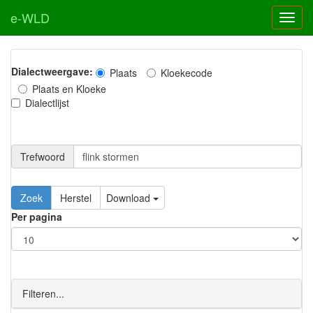
e-WLD
Dialectweergave:
Plaats
Kloekecode
Plaats en Kloeke
Dialectlijst
Trefwoord
Download
Per pagina
Filteren...