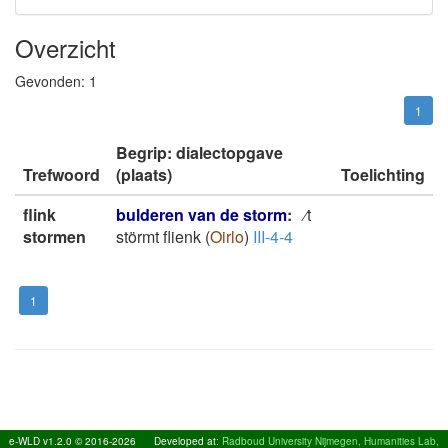
Overzicht
Gevonden:
1
1
Begrip: dialectopgave
Trefwoord
(plaats)
Toelichting
flink
bulderen van de storm
:
⁄t
stormen
störmt flienk
(
Oirlo
)
III-4-4
1
e-WLD v1.2.0 © 2016-2026
Developed at:
Radboud University Nijmegen, Humanities Lab,