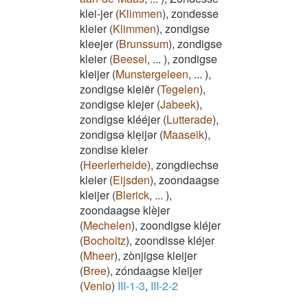
klei-jer
(
Klimmen
)
,
zondesse
kleier
(
Klimmen
)
,
zondigse
kleejer
(
Brunssum
)
,
zondigse
kleier
(
Beesel
,
...
)
,
zondigse
kleijer
(
Munstergeleen
,
...
)
,
zondigse kleiër
(
Tegelen
)
,
zondigse klejer
(
Jabeek
)
,
zondigse klééjer
(
Lutterade
)
,
zondigsə kleͅijər
(
Maaseik
)
,
zondise kleier
(
Heerlerheide
)
,
zongdiechse
kleier
(
Eijsden
)
,
zoondaagse
kleijer
(
Blerick
,
...
)
,
zoondaagse klèjer
(
Mechelen
)
,
zoondigse kléjer
(
Bocholtz
)
,
zoondisse kléjer
(
Mheer
)
,
zònjigse kleijer
(
Bree
)
,
zóndaagse kleijer
(
Venlo
)
III-1-3
,
III-2-2