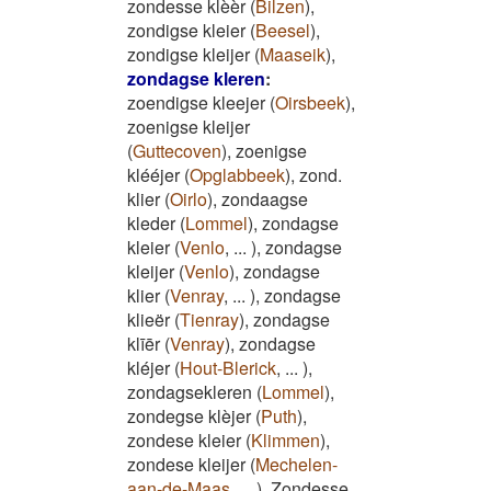
zondesse klèèr
(
Bilzen
)
,
zondigse kleier
(
Beesel
)
,
zondigse kleijer
(
Maaseik
)
,
zondagse kleren
:
zoendigse kleejer
(
Oirsbeek
)
,
zoenigse kleijer
(
Guttecoven
)
,
zoenigse
klééjer
(
Opglabbeek
)
,
zond.
klier
(
Oirlo
)
,
zondaagse
kleder
(
Lommel
)
,
zondagse
kleier
(
Venlo
,
...
)
,
zondagse
kleijer
(
Venlo
)
,
zondagse
klier
(
Venray
,
...
)
,
zondagse
klieër
(
Tienray
)
,
zondagse
klīēr
(
Venray
)
,
zondagse
kléjer
(
Hout-Blerick
,
...
)
,
zondagsekleren
(
Lommel
)
,
zondegse klèjer
(
Puth
)
,
zondese kleier
(
Klimmen
)
,
zondese kleijer
(
Mechelen-
aan-de-Maas
,
...
)
,
Zondesse