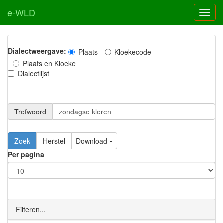
e-WLD
Dialectweergave:
Plaats
Kloekecode
Plaats en Kloeke
Dialectlijst
Trefwoord
Download
Per pagina
Filteren...