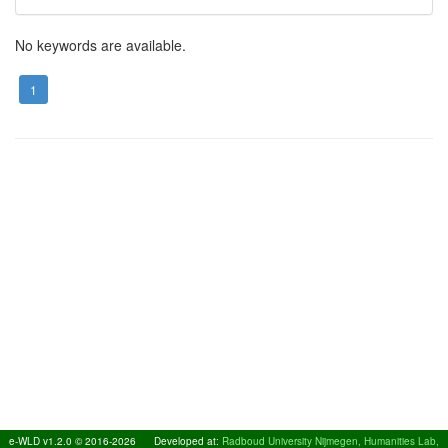
No keywords are available.
1
e-WLD v1.2.0 © 2016-2026
Developed at:
Radboud University Nijmegen, Humanities Lab,