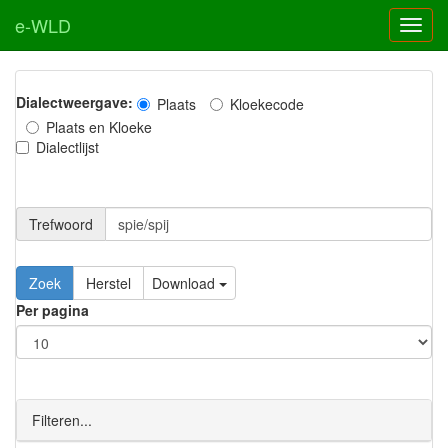
e-WLD
Dialectweergave:
Plaats
Kloekecode
Plaats en Kloeke
Dialectlijst
Trefwoord
Download
Per pagina
Filteren...