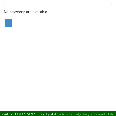
No keywords are available.
1
e-WLD v1.2.0 © 2016-2026
Developed at:
Radboud University Nijmegen, Humanities Lab,