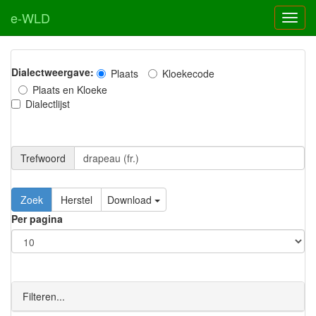
e-WLD
Dialectweergave:
Plaats
Kloekecode
Plaats en Kloeke
Dialectlijst
Trefwoord
Download
Per pagina
Filteren...