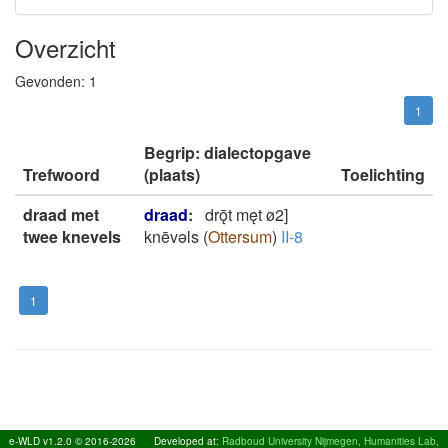
Overzicht
Gevonden:
1
1
Begrip: dialectopgave
Trefwoord
(plaats)
Toelichting
draad met
draad
:
drǭt męt ø2]
twee knevels
knēvǝls
(
Ottersum
)
II-8
1
e-WLD v1.2.0 © 2016-2026
Developed at:
Radboud University Nijmegen, Humanities Lab,