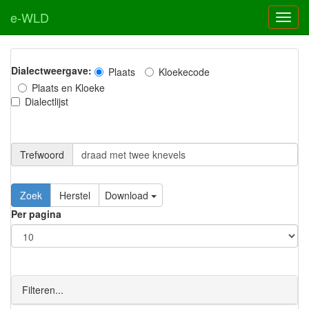
e-WLD
Dialectweergave:
Plaats
Kloekecode
Plaats en Kloeke
Dialectlijst
Trefwoord
Download
Per pagina
Filteren...