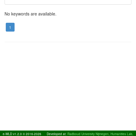
No keywords are available.
1
e-WLD v1.2.0 © 2016-2026
Developed at:
Radboud University Nijmegen, Humanities Lab,