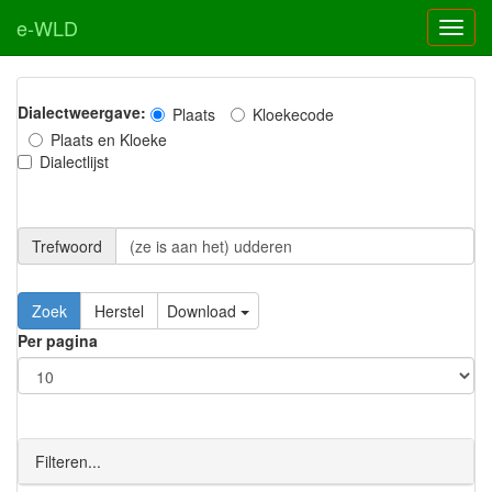
e-WLD
Dialectweergave:
Plaats
Kloekecode
Plaats en Kloeke
Dialectlijst
Trefwoord
Download
Per pagina
Filteren...