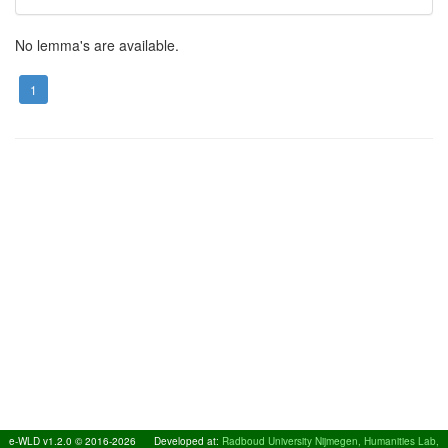
No lemma's are available.
1
e-WLD v1.2.0 © 2016-2026
Developed at:
Radboud University Nijmegen, Humanities Lab,