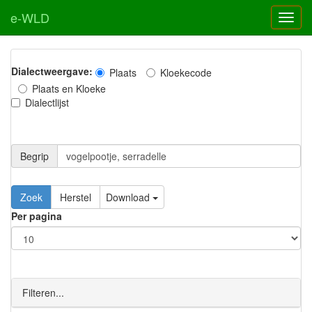
e-WLD
Dialectweergave:
Plaats
Kloekecode
Plaats en Kloeke
Dialectlijst
Begrip
Zoek
Herstel
Download
Per pagina
Filteren...