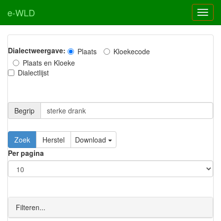
e-WLD
Dialectweergave:
Plaats
Kloekecode
Plaats en Kloeke
Dialectlijst
Begrip
Zoek
Herstel
Download
Per pagina
Filteren...