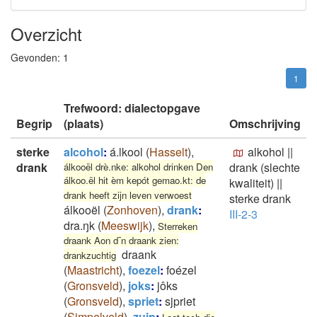
Overzicht
Gevonden:
1
1
Trefwoord: dialectopgave
Begrip
(plaats)
Omschrijving
sterke
alcohol
:
á.lkool
(
Hasselt
)
,
alkohol
||
drank
drank (slechte
álkooël drè.nke: alkohol drinken Den
álkoo.ël hit èm kepót gemao.kt: de
kwaliteit)
||
drank heeft zijn leven verwoest
sterke drank
álkooël
(
Zonhoven
)
,
drank
:
III-2-3
dra.ŋk
(
Meeswijk
)
,
Sterreken
draank Aon d¯n draank zien:
draank
drankzuchtig
(
Maastricht
)
,
foezel
:
foézel
(
Gronsveld
)
,
joks
:
jôks
(
Gronsveld
)
,
spriet
:
sjpriet
(
Simpelveld
)
,
zuip
: