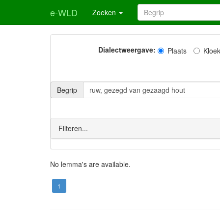
e-WLD
Zoeken
Dialectweergave:
Plaats
Kloe
Begrip
Filteren...
No lemma's are available.
1