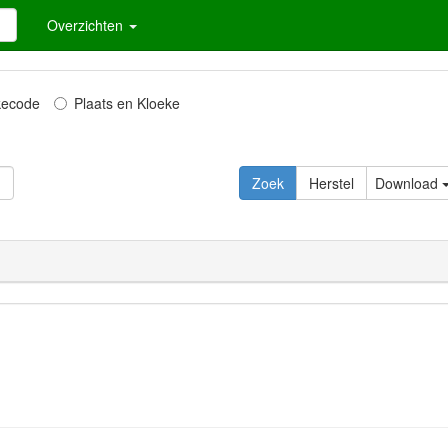
Overzichten
kecode
Plaats en Kloeke
Zoek
Herstel
Download