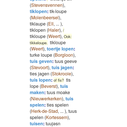
(
Stevensvennen
)
,
tiklopen
:
tik-loupe
(
Molenbeersel
)
,
tiklaupe
(
Ell
,
...
)
,
tiklopen
(
Haler
)
,
/
tikloupe
(
Weert
)
,
Ook:
tikloupe
tikkeloupe.
(
Weert
)
,
toertje lopen
:
turke loupe
(
Borgloon
)
,
tuis geven
:
tuus geeve
(
Stevoort
)
,
tuis jagen
:
ties jagen
(
Stokrooie
)
,
tuis lopen
:
tis
of fis?
lope
(
Beverst
)
,
tuis
maken
:
tuus moake
(
Nieuwerkerken
)
,
tuis
spelen
:
ties spelen
(
Herk-de-Stad
,
...
)
,
tuus
spelen
(
Kortessem
)
,
tuisen
:
tuujəsn