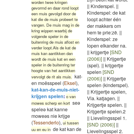
worden twee kringen
||
Kinderspel.
||
gevormd en daar rond loopt
Kinderspel: de kat
een muis gevolgd door de
loopt achter één
kat die de muis probeert te
vangen. De muis mag in de
der makkers om
kring wippen waarbij de
hem te prie:zë.
||
volgende speler in de
Kinderspel: ze
buitenring de muis aflost en
lopen elkander na.
verder loopt.Als de kat de
||
krijgertje
[SND
muis kan aantikken dan
(2006)]
||
Krijgertje
wordt de muis kat en een
speler in de buitenring ter
(spel).
||
krijgertje
hoogte van het aantikken
spelen
[SND
kat-
vervolgt de rit als muis.
(2006)]
||
Krijgertje
en moêsspeel
(
Eksel
)
,
spelen (kinderspel).
kat-kan-de-muis-niet-
||
Krijgertje spelen,
krijgen spelen
:
o van
Vla. katjagen.
||
seə
mowes scherp en kort
Krijgertje spelen.
||
speleə kat kanne
Krijgertje spelen.2
moweəs nie krijge
||
Lievelingsspel 1.
(
Tessenderlo
)
,
ui tussen
[SND (2006)]
||
de kat kan de
uu en eu in
Lievelingsspel 2.