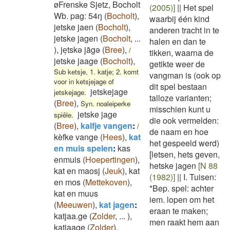
øFrenske Sjetz, Bocholt
(2005)]
||
Het spel
Wb. pag: 54ŋ
(
Bocholt
)
,
waarbij één kind
jetske jaen
(
Bocholt
)
,
anderen tracht in te
jetske jagen
(
Bocholt
,
...
halen en dan te
)
,
jeͅtskə jāgə
(
Bree
)
,
/
tikken, waarna de
jetske jaage
(
Bocholt
)
,
getikte weer de
Sub ketsje, 1. katje; 2. komt
vangman is (ook op
voor in ketsjejage of
dit spel bestaan
jetskejage
jetskejage.
talloze varianten;
(
Bree
)
,
Syn. noaleiperke
misschien kunt u
jetske jage
spiêle.
die ook vermelden:
(
Bree
)
,
kalfje vangen
:
/
de naam en hoe
kèfke vange
(
Hees
)
,
kat
het gespeeld werd)
en muis spelen
:
kas
[letsen, hets geven,
enmuis
(
Hoepertingen
)
,
hetske jagen
[N 88
kat en maosj
(
Jeuk
)
,
kat
(1982)]
||
I. Tuisen:
en mos
(
Mettekoven
)
,
*Bep. spel: achter
kat en muus
iem. lopen om het
(
Meeuwen
)
,
kat jagen
:
eraan te maken;
katjaa.ge
(
Zolder
,
...
)
,
men raakt hem aan
katjaage
(
Zolder
)
,