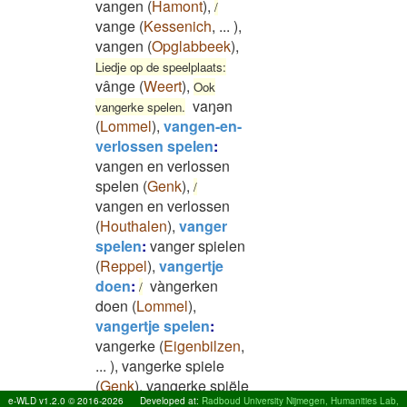
vangen
(
Hamont
)
,
/
vange
(
Kessenich
,
...
)
,
vangen
(
Opglabbeek
)
,
Liedje op de speelplaats:
vânge
(
Weert
)
,
Ook
vaŋən
vangerke spelen.
(
Lommel
)
,
vangen-en-
verlossen spelen
:
vangen en verlossen
spelen
(
Genk
)
,
/
vangen en verlossen
(
Houthalen
)
,
vanger
spelen
:
vanger spielen
(
Reppel
)
,
vangertje
doen
:
vàngerken
/
doen
(
Lommel
)
,
vangertje spelen
:
vangerke
(
Eigenbilzen
,
...
)
,
vangerke spiele
(
Genk
)
,
vangerke spiële
e-WLD v1.2.0 © 2016-2026
Developed at:
Radboud University Nijmegen, Humanities Lab,
(
Bilzen
)
,
vangertje