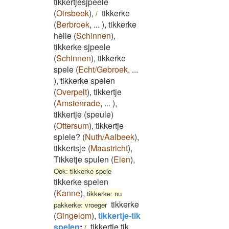
tikkertjesjpeele
(
Oirsbeek
)
,
tikkerke
/
(
Berbroek
,
...
)
,
tikkerke
hèlle
(
Schinnen
)
,
tikkerke sjpeele
(
Schinnen
)
,
tikkerke
spele
(
Echt/Gebroek
,
...
)
,
tikkerke spelen
(
Overpelt
)
,
tikkertje
(
Amstenrade
,
...
)
,
tikkertje (speule)
(
Ottersum
)
,
tikkertje
spiele?
(
Nuth/Aalbeek
)
,
tikkertsje
(
Maastricht
)
,
Tikketje spulen
(
Elen
)
,
Ook: tikkerke spele
tikkerke spelen
(
Kanne
)
,
tikkerke: nu
tikkerke
pakkerke: vroeger
(
Gingelom
)
,
tikkertje-tik
spelen
:
tikkertje tik
/