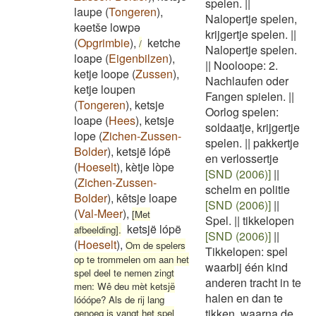
spelen.
||
laupe
(
Tongeren
)
,
Nalopertje spelen,
kəetše lowpə
krijgertje spelen.
||
(
Opgrimbie
)
,
ketche
/
Nalopertje spelen.
loape
(
Eigenbilzen
)
,
||
Nooloope: 2.
ketje loope
(
Zussen
)
,
Nachlaufen oder
ketje loupen
Fangen spielen.
||
(
Tongeren
)
,
ketsje
Oorlog spelen:
loape
(
Hees
)
,
ketsje
soldaatje, krijgertje
lope
(
Zichen-Zussen-
spelen.
||
pakkertje
Bolder
)
,
ketsjë lópë
en verlossertje
(
Hoeselt
)
,
kètje lòpe
[SND (2006)]
||
(
Zichen-Zussen-
schelm en politie
Bolder
)
,
kêtsje loape
[SND (2006)]
||
(
Val-Meer
)
,
[Met
Spel.
||
tikkelopen
ketsjë lópë
afbeelding].
[SND (2006)]
||
(
Hoeselt
)
,
Om de spelers
Tikkelopen: spel
op te trommelen om aan het
waarbij één kind
spel deel te nemen zingt
anderen tracht in te
men: Wê deu mèt ketsjë
halen en dan te
lóóópe? Als de rij lang
tikken, waarna de
genoeg is vangt het spel