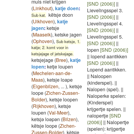
muis niet krijgen
[SND (2006)]
||
(
Linkhout
)
,
katje doen
:
Lievelingsspel 3.
kĕtsje doon
Sub kat.
[SND (2006)]
||
(
Uikhoven
)
,
katje
Lievelingsspel 4.
jagen
:
ketsje
[SND (2006)]
||
(
Maaseik
)
,
ketske jagen
Lievelingsspel 5.
(
Ophoven
)
,
Sub ketsje, 1.
[SND (2006)]
||
katje; 2. komt voor in
lopen
[SND (2006)]
ketsjejage of jetskejage.
||
lopend aantikken
ketsjejage
(
Bree
)
,
katje
[SND (2006)]
||
lopen
:
ketje loupen
Lopend aantikken.
(
Mechelen-aan-de-
||
Naloopen
Maas
)
,
ketsje loape
(kinderspel).
||
(
Eigenbilzen
,
...
)
,
ketsje
Nalopen (spel).
||
loope
(
Zichen-Zussen-
Naloperke spelen:
Bolder
)
,
ketsje loopen
(Kinderspel)
(
Rijkhoven
)
,
ketsje
krijgertje spelen.
||
loupen
(
Val-Meer
)
,
nalopertje
[SND
ketsjə loəpən
(
Bilzen
)
,
(2006)]
||
Nalopertje
kĕtsje loope
(
Zichen-
(spelen): krijgertje
Zussen-Bolder
)
,
kètsje