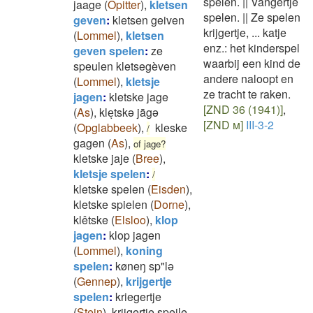
spelen.
||
Vangertje
jaage
(
Opitter
)
,
kletsen
spelen.
||
Ze spelen
geven
:
kletsen geiven
krijgertje, ... katje
(
Lommel
)
,
kletsen
enz.: het kinderspel
geven spelen
:
ze
waarbij een kind de
speulen kletsegèven
andere naloopt en
(
Lommel
)
,
kletsje
ze tracht te raken.
jagen
:
kletske jage
[ZND 36 (1941)]
,
(
As
)
,
kleͅtskə jāgə
[ZND m]
III-3-2
(
Opglabbeek
)
,
kleske
/
gagen
(
As
)
,
of jage?
kletske jaje
(
Bree
)
,
kletsje spelen
:
/
kletske spelen
(
Eisden
)
,
kletske spielen
(
Dorne
)
,
klêtske
(
Elsloo
)
,
klop
jagen
:
klop jagen
(
Lommel
)
,
koning
spelen
:
køneŋ sp"lə
(
Gennep
)
,
krijgertje
spelen
:
kriegertje
(
Stein
)
,
krijgertje speile