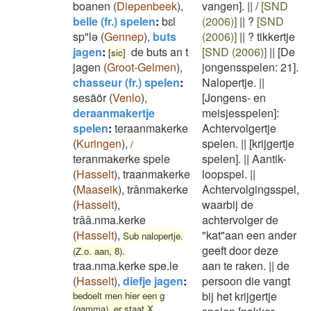
boanen
(
Diepenbeek
)
,
vangen].
||
/
[SND
belle (fr.) spelen
:
bɛl
(2006)]
||
?
[SND
sp"lə
(
Gennep
)
,
buts
(2006)]
||
? tikkertje
jagen
:
de buts an t
[SND (2006)]
||
[De
[sic]
jagen
(
Groot-Gelmen
)
,
jongensspelen: 21].
chasseur (fr.) spelen
:
Nalopertje.
||
sesäör
(
Venlo
)
,
[Jongens- en
deraanmakertje
meisjesspelen]:
spelen
:
teraanmakerke
Achtervolgertje
(
Kuringen
)
,
spelen.
||
[krijgertje
/
teranmakerke spele
spelen].
||
Aantik-
(
Hasselt
)
,
traanmakerke
loopspel.
||
(
Maaseik
)
,
trânmakerke
Achtervolgingsspel,
(
Hasselt
)
,
waarbij de
trââ.nma.kerke
achtervolger de
(
Hasselt
)
,
"kat"aan een ander
Sub nalopertje.
geeft door deze
(Z.o. aan, 8).
traa.nma.kerke spe.le
aan te raken.
||
de
(
Hasselt
)
,
diefje jagen
:
persoon die vangt
bij het krijgertje
bedoelt men hier een g
(gamma), er staat X