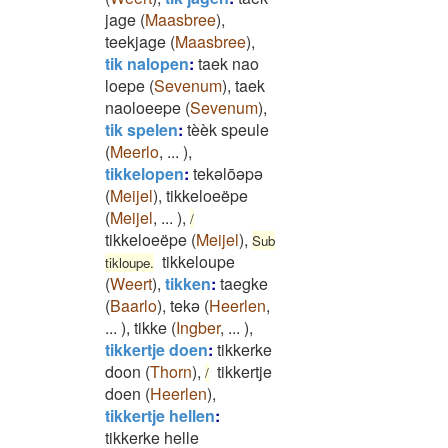
jage
(
Maasbree
)
,
teekjage
(
Maasbree
)
,
tik nalopen
:
taek nao
loepe
(
Sevenum
)
,
taek
naoloeepe
(
Sevenum
)
,
tik spelen
:
tèèk speule
(
Meerlo
,
...
)
,
tikkelopen
:
tekəlōəpə
(
Meijel
)
,
tikkeloeëpe
(
Meijel
,
...
)
,
/
tikkeloeëpe
(
Meijel
)
,
Sub
tikkeloupe
tikloupe.
(
Weert
)
,
tikken
:
taegke
(
Baarlo
)
,
tekə
(
Heerlen
,
...
)
,
tikke
(
Ingber
,
...
)
,
tikkertje doen
:
tikkerke
doon
(
Thorn
)
,
tikkertje
/
doen
(
Heerlen
)
,
tikkertje hellen
:
tikkerke helle