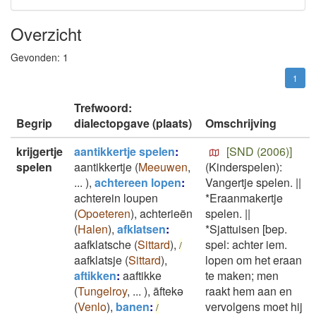
Overzicht
Gevonden:
1
1
Trefwoord:
Begrip
dialectopgave (plaats)
Omschrijving
krijgertje
aantikkertje spelen
:
[SND (2006)]
spelen
aantikkertje
(
Meeuwen
,
(Kinderspelen):
...
)
,
achtereen lopen
:
Vangertje spelen.
||
achterein loupen
*Eraanmakertje
(
Opoeteren
)
,
achterieën
spelen.
||
(
Halen
)
,
afklatsen
:
*Sjattuisen [bep.
aafklatsche
(
Sittard
)
,
spel: achter iem.
/
aafklatsje
(
Sittard
)
,
lopen om het eraan
aftikken
:
aaftikke
te maken; men
(
Tungelroy
,
...
)
,
āftekə
raakt hem aan en
(
Venlo
)
,
banen
:
vervolgens moet hij
/