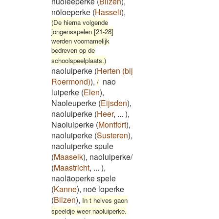
nuoleeperke
(
Bilzen
)
,
nöloeperke
(
Hasselt
)
,
(De hierna volgende
jongensspelen [21-28]
werden voornamelijk
bedreven op de
schoolspeelplaats.)
naoluiperke
(
Herten (bij
Roermond)
)
,
nao
/
luiperke
(
Elen
)
,
Naoleuperke
(
Eijsden
)
,
naoluiperke
(
Heer
,
...
)
,
Naoluiperke
(
Montfort
)
,
naoluiperke
(
Susteren
)
,
naoluiperke spule
(
Maaseik
)
,
naoluiperke/
(
Maastricht
,
...
)
,
naoläoperke spele
(
Kanne
)
,
noë loperke
(
Bilzen
)
,
In t heives gaon
speeldje weer naoluiperke.