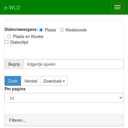
e-WLD
Dialectweergave:
Plaats
Kloekecode
Plaats en Kloeke
Dialectlijst
Begrip
Zoek
Herstel
Download
Per pagina
Filteren...