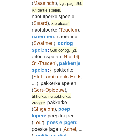
(
Maastricht
)
,
vgl. pag. 260:
Krijgertje spelen.
naoluiperke sjpeele
(
Sittard
)
,
Zie aldaar.
naoluiperke
(
Tegelen
)
,
narennen
:
naorenne
(
Swalmen
)
,
oorlog
spelen
:
Sub oorlog, (2).
orlòch spelen
(
Niel-bij-
St.-Truiden
)
,
pakkertje
spelen
:
pakkerke
/
(
Sint-Lambrechts-Herk
,
...
)
,
pakkerke spelen
(
Gors-Opleeuw
)
,
tikkerke: nu pakkerke:
pakkerke
vroeger
(
Gingelom
)
,
poep
lopen
:
poep loupen
(
Leut
)
,
poesje jagen
:
poeske jagen
(
Achel
,
...
)
,
politie en dief