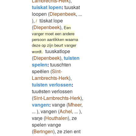
Lambrechts-Herk
)
,
tuiskat lopen
:
tuuskat
loopen
(
Diepenbeek
,
...
)
,
tüskat lope
/
(
Diepenbeek
)
,
Een
vanger moet een andere
persoon aantikken waarna
deze op zijn beurt vanger
tuuskatlope
wordt.
(
Diepenbeek
)
,
tuisten
spelen
:
tuuschten
speëlen
(
Sint-
Lambrechts-Herk
)
,
tuisten verlossen
:
tuuësten verlossen
(
Sint-Lambrechts-Herk
)
,
vangen
:
vange
(
Mheer
,
...
)
,
vangen
(
Achel
,
...
)
,
vaŋe
(
Houthalen
)
,
ze
spelen vange
(
Beringen
)
,
ze zien ent