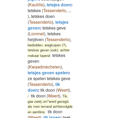
(
Kaulille
)
,
tetsjes doen
:
tetskes
(
Tessenderlo
,
...
)
,
tetskes doen
(
Tessenderlo
)
,
tetsjes
geven
:
tetskes geve
(
Lommel
)
,
tetskes
heijëven
(
Tessenderlo
)
,
bedodden, wegkuipen (?),
tetskes geven (ook): achter
tetskes
mekaar lopend
geven
(
Kwaadmechelen
)
,
tetsjes geven spelen
:
ze spelen tetskes geve
(
Tessenderlo
)
,
tik
doen
:
tik doon
(
Weert
)
,
tik doon
(
Weert
)
,
/
Tik,
gae zeetj um"werd gezegd,
als men iemand achtervolgde
tik doon
en aantikte.
(
Weert
)
,
tik jagen
:
taek