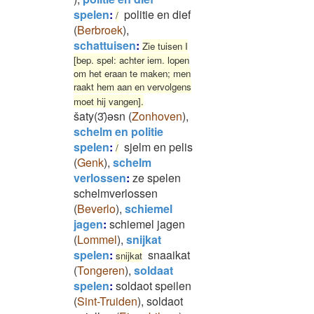
spelen
:
politie en dief
/
(
Berbroek
)
,
schattuisen
:
Zie tuisen I
[bep. spel: achter iem. lopen
om het eraan te maken; men
raakt hem aan en vervolgens
moet hij vangen].
šaty(3)̄əsn
(
Zonhoven
)
,
schelm en politie
spelen
:
sjelm en pelis
/
(
Genk
)
,
schelm
verlossen
:
ze spelen
schelmverlossen
(
Beverlo
)
,
schiemel
jagen
:
schiemel jagen
(
Lommel
)
,
snijkat
spelen
:
snaaikat
snijkat
(
Tongeren
)
,
soldaat
spelen
:
soldaot speilen
(
Sint-Truiden
)
,
soldaot