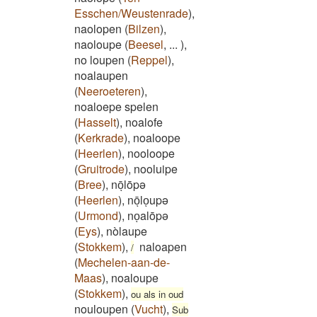
Esschen/Weustenrade
)
,
naolopen
(
Bilzen
)
,
naoloupe
(
Beesel
,
...
)
,
no loupen
(
Reppel
)
,
noalaupen
(
Neeroeteren
)
,
noaloepe spelen
(
Hasselt
)
,
noalofe
(
Kerkrade
)
,
noaloope
(
Heerlen
)
,
nooloope
(
Gruitrode
)
,
nooluipe
(
Bree
)
,
nōͅlōpə
(
Heerlen
)
,
nōͅloͅupə
(
Urmond
)
,
noͅalōpə
(
Eys
)
,
nòlaupe
(
Stokkem
)
,
naloapen
/
(
Mechelen-aan-de-
Maas
)
,
noaloupe
(
Stokkem
)
,
ou als in oud
nouloupen
(
Vucht
)
,
Sub