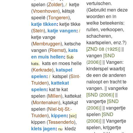
vertuischen.
spelən
(
Zolder
)
,
ketje
/
(Gebruikt men deze
(
Vroenhoven
)
,
kêtsjë
woorden en in
speelë
(
Tongeren
)
,
welke beteekenis:
katje tikken
:
ketje tikke
ruilen, verkoopen,
(
Stein
)
,
katje vangen
:
/
schacheren,
ketje vange
kaartspelen, enz.?)
(
Membruggen
)
,
ketsche
[ZND 08 (1925)]
||
vangen
(
Riemst
)
,
kats
vangen
[SND
en muis hellen
:
Sub
(2006)]
||
Vangen:
kats en moes helle
kats.
kinderspel waarbij
(
Kerkrade
)
,
katspel
de een de anderen
spelen
:
katspel
(
Sint-
/
naloopt en tracht te
Truiden
)
,
kattekat
vangen.
||
vangerke
spelen
:
kat te kat
[SND (2006)]
||
spelen
(
Millen
)
,
kattekat
vangertje
[SND
(
Montenaken
)
,
kḁtəkḁt
(2006)]
||
vangertje
spelen
(
Niel-bij-St.-
spelen
[SND
Truiden
)
,
kippen
:
[sic]
(2006)]
||
Vangertje
kippen
(
Tessenderlo
)
,
spelen, krijgertje
klets jagen
:
kledz
nu