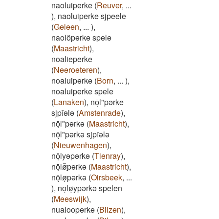
naoluiperke
(
Reuver
,
...
)
,
naoluiperke sjpeele
(
Geleen
,
...
)
,
naolöperke spele
(
Maastricht
)
,
noalieperke
(
Neeroeteren
)
,
noaluiperke
(
Born
,
...
)
,
noaluiperke spele
(
Lanaken
)
,
nōͅl"pərke
sjpīələ
(
Amstenrade
)
,
nōͅl"pərkə
(
Maastricht
)
,
nōͅl"pərkə sjpīələ
(
Nieuwenhagen
)
,
nōͅlyəpərkə
(
Tienray
)
,
nōͅlø͂ͅpərkə
(
Maastricht
)
,
nōͅløͅpərkə
(
Oirsbeek
,
...
)
,
nōͅløͅypərkə spelen
(
Meeswijk
)
,
nualooperke
(
Bilzen
)
,