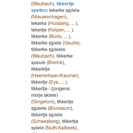
(
Waubach
)
,
tikkertje
spelen
:
tekərke sjpīələ
(
Nieuwenhagen
)
,
tekərkə
(
Hulsberg
,
...
)
,
tekərtjə
(
Kelpen
,
...
)
,
tikkerke
(
Borlo
,
...
)
,
tikkerke sjpele
(
Geulle
)
,
tikkerke sjpieele
(
Waubach
)
,
tikkerke
speule
(
Blerick
)
,
tikkerktje
(
Heerlerbaan/Kaumer
)
,
tikkertje
(
Eys
,
...
)
,
tikkertje / (jongens:
moije skiete)
(
Gingelom
)
,
tikkertje
sjpeele
(
Brunssum
)
,
tikkertje sjpiele
(
Schaesberg
)
,
tikkertje
spiele
(
Nuth/Aalbeek
)
,