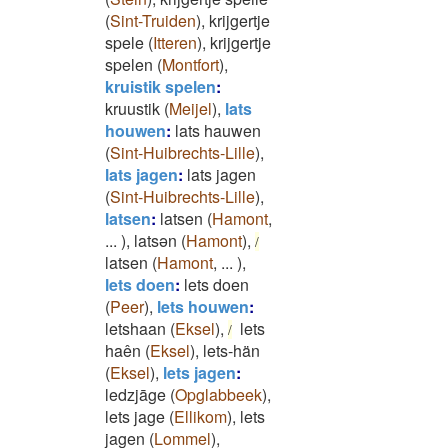
(
Sint-Truiden
)
,
krijgertje
spele
(
Itteren
)
,
krijgertje
spelen
(
Montfort
)
,
kruistik spelen
:
kruustik
(
Meijel
)
,
lats
houwen
:
lats hauwen
(
Sint-Huibrechts-Lille
)
,
lats jagen
:
lats jagen
(
Sint-Huibrechts-Lille
)
,
latsen
:
latsen
(
Hamont
,
...
)
,
latsən
(
Hamont
)
,
/
latsen
(
Hamont
,
...
)
,
lets doen
:
lets doen
(
Peer
)
,
lets houwen
:
letshaan
(
Eksel
)
,
lets
/
haên
(
Eksel
)
,
lets-hän
(
Eksel
)
,
lets jagen
:
ledzjāge
(
Opglabbeek
)
,
lets jage
(
Ellikom
)
,
lets
jagen
(
Lommel
)
,