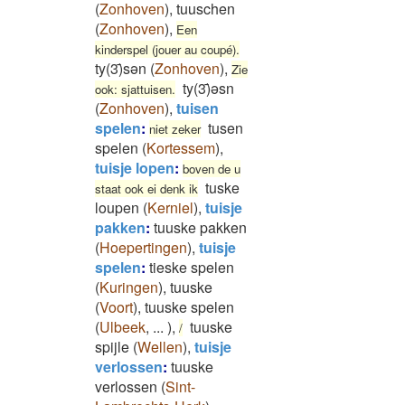
(
Zonhoven
)
,
tuuschen
(
Zonhoven
)
,
Een
kinderspel (jouer au coupé).
ty(3)̄sən
(
Zonhoven
)
,
Zie
ty(3)̄əsn
ook: sjattuisen.
(
Zonhoven
)
,
tuisen
spelen
:
tusen
niet zeker
spelen
(
Kortessem
)
,
tuisje lopen
:
boven de u
tuske
staat ook ei denk ik
loupen
(
Kerniel
)
,
tuisje
pakken
:
tuuske pakken
(
Hoepertingen
)
,
tuisje
spelen
:
tieske spelen
(
Kuringen
)
,
tuuske
(
Voort
)
,
tuuske spelen
(
Ulbeek
,
...
)
,
tuuske
/
spijle
(
Wellen
)
,
tuisje
verlossen
:
tuuske
verlossen
(
Sint-