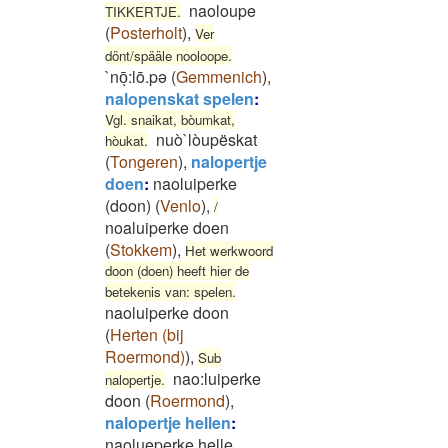
naoloupe
TIKKERTJE.
(
Posterholt
)
,
Ver
dönt/spääle nooloope.
`nōͅ:lō.pə
(
Gemmenich
)
,
nalopenskat spelen
:
Vgl. snaikat, bòumkat,
nuò`lòupëskat
hòukat.
(
Tongeren
)
,
nalopertje
doen
:
naoluiperke
(doon)
(
Venlo
)
,
/
noaluiperke doen
(
Stokkem
)
,
Het werkwoord
doon (doen) heeft hier de
betekenis van: spelen.
naoluiperke doon
(
Herten (bij
Roermond)
)
,
Sub
nao:luiperke
nalopertje.
doon
(
Roermond
)
,
nalopertje hellen
:
naolueperke helle