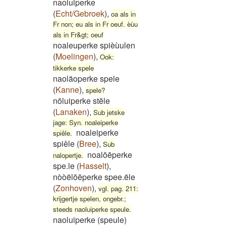
naoluiperke
(
Echt/Gebroek
)
,
oa als in
Fr non; eu als in Fr oeuf. èùu
als in Fr&gt; oeuf
noaleuperke spièùulen
(
Moelingen
)
,
Ook:
tikkerke spele
naoläoperke spele
(
Kanne
)
,
spele?
nōluiperke stēle
(
Lanaken
)
,
Sub jetske
jage: Syn. noaleiperke
noaleiperke
spiêle.
spiêle
(
Bree
)
,
Sub
noalōēperke
nalopertje.
spe.le
(
Hasselt
)
,
nòòëlōēperke spee.ële
(
Zonhoven
)
,
vgl. pag. 211:
krijgertje spelen, ongebr.;
steeds naoluiperke speule.
naoluiperke (speule)