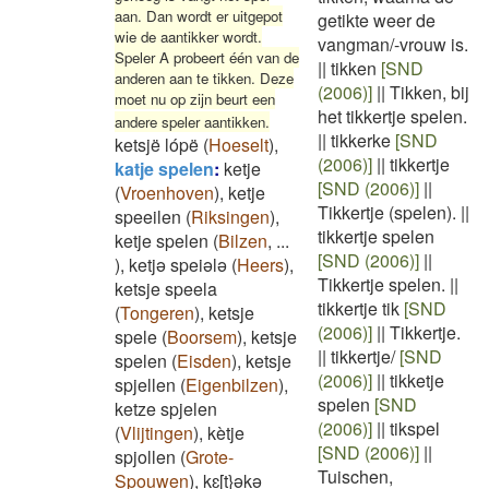
aan. Dan wordt er uitgepot
getikte weer de
wie de aantikker wordt.
vangman/-vrouw is.
Speler A probeert één van de
||
tikken
[SND
anderen aan te tikken. Deze
(2006)]
||
Tikken, bij
moet nu op zijn beurt een
het tikkertje spelen.
andere speler aantikken.
||
tikkerke
[SND
ketsjë lópë
(
Hoeselt
)
,
(2006)]
||
tikkertje
katje spelen
:
ketje
[SND (2006)]
||
(
Vroenhoven
)
,
ketje
Tikkertje (spelen).
||
speeilen
(
Riksingen
)
,
tikkertje spelen
ketje spelen
(
Bilzen
,
...
[SND (2006)]
||
)
,
ketjə speiələ
(
Heers
)
,
Tikkertje spelen.
||
ketsje speela
tikkertje tik
[SND
(
Tongeren
)
,
ketsje
(2006)]
||
Tikkertje.
spele
(
Boorsem
)
,
ketsje
||
tikkertje/
[SND
spelen
(
Eisden
)
,
ketsje
(2006)]
||
tikketje
spjellen
(
Eigenbilzen
)
,
spelen
[SND
ketze spjelen
(2006)]
||
tikspel
(
Vlijtingen
)
,
kètje
[SND (2006)]
||
spjollen
(
Grote-
Tuischen,
Spouwen
)
,
kɛ[t}əkə