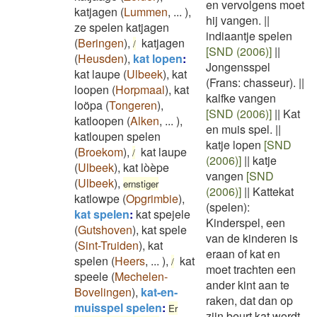
en vervolgens moet
katjagen
(
Lummen
,
...
)
,
hij vangen.
||
ze spelen katjagen
indiaantje spelen
(
Beringen
)
,
katjagen
/
[SND (2006)]
||
(
Heusden
)
,
kat lopen
:
Jongensspel
kat laupe
(
Ulbeek
)
,
kat
(Frans: chasseur).
||
loopen
(
Horpmaal
)
,
kat
kalfke vangen
loöpa
(
Tongeren
)
,
[SND (2006)]
||
Kat
katloopen
(
Alken
,
...
)
,
en muis spel.
||
katloupen spelen
katje lopen
[SND
(
Broekom
)
,
kat laupe
/
(2006)]
||
katje
(
Ulbeek
)
,
kat lòèpe
vangen
[SND
(
Ulbeek
)
,
ernstiger
(2006)]
||
Kattekat
katlowpe
(
Opgrimbie
)
,
(spelen):
kat spelen
:
kat spejele
Kinderspel, een
(
Gutshoven
)
,
kat spele
van de kinderen is
(
Sint-Truiden
)
,
kat
eraan of kat en
spelen
(
Heers
,
...
)
,
kat
/
moet trachten een
speele
(
Mechelen-
ander kint aan te
Bovelingen
)
,
kat-en-
raken, dat dan op
muisspel spelen
:
Er
zijn beurt kat wordt.