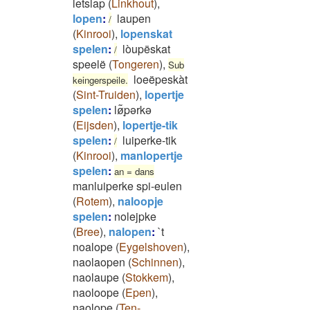
letslap
(
Linkhout
)
,
lopen
:
laupen
/
(
Kinrooi
)
,
lopenskat
spelen
:
lòupëskat
/
speelë
(
Tongeren
)
,
Sub
loeëpeskàt
keingerspeile.
(
Sint-Truiden
)
,
lopertje
spelen
:
lø͂ͅpərkə
(
Eijsden
)
,
lopertje-tik
spelen
:
luiperke-tik
/
(
Kinrooi
)
,
manlopertje
spelen
:
an = dans
manluiperke spi-eulen
(
Rotem
)
,
naloopje
spelen
:
nolejpke
(
Bree
)
,
nalopen
:
`t
noalope
(
Eygelshoven
)
,
naolaopen
(
Schinnen
)
,
naolaupe
(
Stokkem
)
,
naoloope
(
Epen
)
,
naolope
(
Ten-