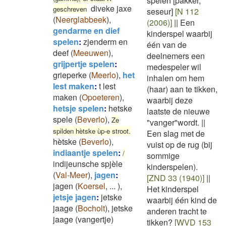
spelen [pakker,
diveke jaxe
geschreven
seseur]
[N 112
(
Neerglabbeek
)
,
(2006)]
||
Een
gendarme en dief
kinderspel waarbij
spelen
:
zjenderm en
één van de
deef
(
Meeuwen
)
,
deelnemers een
grijpertje spelen
:
medespeler wil
grieperke
(
Meerlo
)
,
het
inhalen om hem
lest maken
:
t lest
(haar) aan te tikken,
maken
(
Opoeteren
)
,
waarbij deze
hetsje spelen
:
hetske
laatste de nieuwe
spele
(
Beverlo
)
,
Ze
"vanger"wordt.
||
spilden hètske ùp-e stroot.
Een slag met de
hètske
(
Beverlo
)
,
vuist op de rug (bij
indiaantje spelen
:
/
sommige
indijeunsche spjèle
kinderspelen).
(
Val-Meer
)
,
jagen
:
[ZND 33 (1940)]
||
jagen
(
Koersel
,
...
)
,
Het kinderspel
jetsje jagen
:
jetske
waarbij één kind de
jaage
(
Bocholt
)
,
jetske
anderen tracht te
jaage (vangertje)
tikken?
[WVD 153