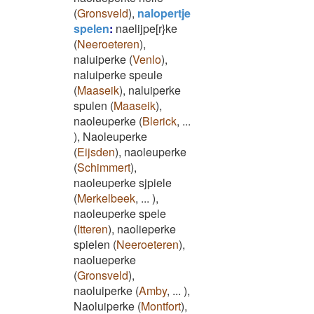
(
Gronsveld
)
,
nalopertje
spelen
:
naelijpe[r}ke
(
Neeroeteren
)
,
naluiperke
(
Venlo
)
,
naluiperke speule
(
Maaseik
)
,
naluiperke
spulen
(
Maaseik
)
,
naoleuperke
(
Blerick
,
...
)
,
Naoleuperke
(
Eijsden
)
,
naoleuperke
(
Schimmert
)
,
naoleuperke sjpiele
(
Merkelbeek
,
...
)
,
naoleuperke spele
(
Itteren
)
,
naolieperke
spielen
(
Neeroeteren
)
,
naolueperke
(
Gronsveld
)
,
naoluiperke
(
Amby
,
...
)
,
Naoluiperke
(
Montfort
)
,