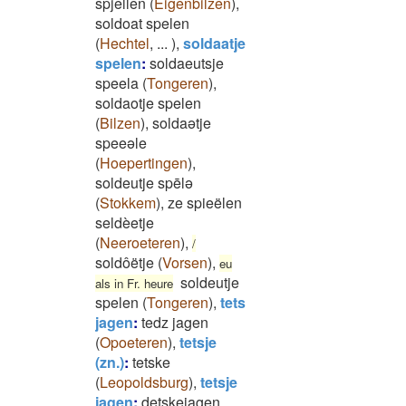
spjellen
(
Eigenbilzen
)
,
soldoat spelen
(
Hechtel
,
...
)
,
soldaatje
spelen
:
soldaeutsje
speela
(
Tongeren
)
,
soldaotje spelen
(
Bilzen
)
,
soldaətje
speeəle
(
Hoepertingen
)
,
soldeutje spēlə
(
Stokkem
)
,
ze spieëlen
seldèetje
(
Neeroeteren
)
,
/
soldôëtje
(
Vorsen
)
,
eu
soldeutje
als in Fr. heure
spelen
(
Tongeren
)
,
tets
jagen
:
tedz jagen
(
Opoeteren
)
,
tetsje
(zn.)
:
tetske
(
Leopoldsburg
)
,
tetsje
jagen
:
detskejagen