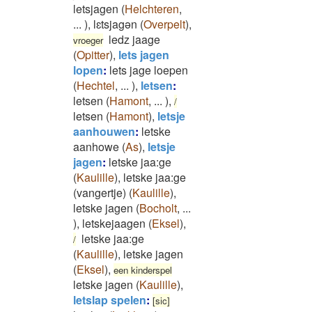
letsjagen
(
Helchteren
,
...
)
,
lɛtsjagən
(
Overpelt
)
,
ledz jaage
vroeger
(
Opitter
)
,
lets jagen
lopen
:
lets jage loepen
(
Hechtel
,
...
)
,
letsen
:
letsen
(
Hamont
,
...
)
,
/
letsen
(
Hamont
)
,
letsje
aanhouwen
:
letske
aanhowe
(
As
)
,
letsje
jagen
:
letske jaa:ge
(
Kaulille
)
,
letske jaa:ge
(vangertje)
(
Kaulille
)
,
letske jagen
(
Bocholt
,
...
)
,
letskejaagen
(
Eksel
)
,
letske jaa:ge
/
(
Kaulille
)
,
letske jagen
(
Eksel
)
,
een kinderspel
letske jagen
(
Kaulille
)
,
letslap spelen
:
[sic]