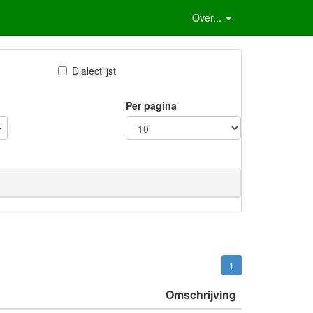
Over...
Dialectlijst
Per pagina
1
Omschrijving