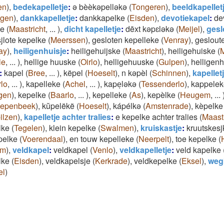
en
)
,
bedekapelletje
:
ə bèèkəpelləkə
(
Tongeren
)
,
beeldkapellet
rgen
)
,
dankkapelletje
:
dankkapelke
(
Eisden
)
,
devotiekapel
:
de
ke
(
Maastricht
,
...
)
,
dicht kapelletje
:
dēxt kəpɛləkə
(
Meijel
)
,
gesl
jlote kepelke
(
Meerssen
)
,
gesloten kepelleke
(
Venray
)
,
geslout
ay
)
,
heiligenhuisje
:
heiligehuijske
(
Maastricht
)
,
heiligehuiske
(
M
le
,
...
)
,
hellige huuske
(
Oirlo
)
,
helligehuuske
(
Gulpen
)
,
helligen
:
kapel
(
Bree
,
...
)
,
këpel
(
Hoeselt
)
,
n kəpèl
(
Schinnen
)
,
kapellet
lo
,
...
)
,
kapelleke
(
Achel
,
...
)
,
kapeͅləkə
(
Tessenderlo
)
,
kappelek
gen
)
,
kepelke
(
Baarlo
,
...
)
,
kepelleke
(
As
)
,
kepèlke
(
Heugem
,
...
iepenbeek
)
,
kŭpelëkë
(
Hoeselt
)
,
kápélkə
(
Amstenrade
)
,
kèpelke
ilzen
)
,
kapelletje achter tralies
:
e kepelke achter tralies
(
Maastr
lke
(
Tegelen
)
,
klein kepelke
(
Swalmen
)
,
kruiskastje
:
kruutskesj
pelke
(
Voerendaal
)
,
en touw kepelleke
(
Neerpelt
)
,
toe kepelke
(
em
)
,
veldkapel
:
veldkapel
(
Venlo
)
,
veldkapelletje
:
veld kapelke
lke
(
Eisden
)
,
veldkapelsje
(
Kerkrade
)
,
veldkepelke
(
Eksel
)
,
weg
el
)