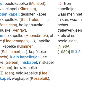
je
:
beeldkapelke
(
Montfort
)
,
Een
votiekapel
(
Klimmen
)
,
kapelletje
oten kapel
:
gesloten kapel
waar men niet
e kapelleke
(
Sint-Truiden
,
...
)
,
in kan, waarin
aastricht
)
,
heiligehuuske
achter
huuske
(
Venray
)
,
traliewerk een
je
:
ee kapelke
(
Hoensbroek
)
,
et
kruis of een
e
(
Hoepertingen
,
...
)
,
kapèlke
beeld staat.
)
,
kepélke
(
Klimmen
,
...
)
,
[N 96A
(
Schimmert
,
...
)
,
kəpèlləke
(1989)]
III-3-3
icht
)
,
klein kapelletje
:
klee
ke
(
Geleen
)
,
niskapel
:
niskapel
Holtum
)
,
toew kepelke
(
Eisden
)
,
veldjkepelke
(
Heel
)
,
kapel
:
wegkapel
(
Kesseleik
)
,