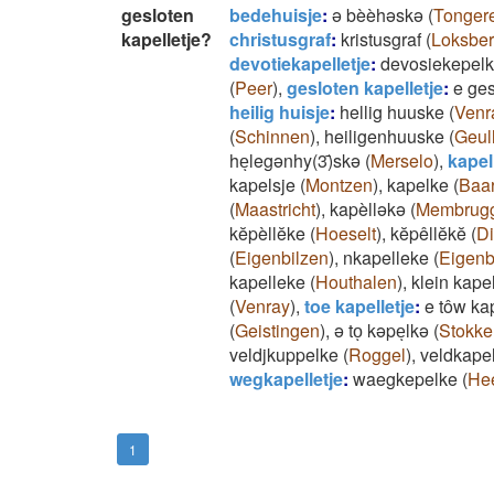
gesloten
bedehuisje
:
ə bèèhəskə
(
Tonger
kapelletje?
christusgraf
:
kristusgraf
(
Loksbe
devotiekapelletje
:
devosiekepel
(
Peer
)
,
gesloten kapelletje
:
e ges
heilig huisje
:
hellig huuske
(
Venr
(
Schinnen
)
,
heiligenhuuske
(
Geul
heͅlegənhy(3)̄skə
(
Merselo
)
,
kapel
kapelsje
(
Montzen
)
,
kapelke
(
Baar
(
Maastricht
)
,
kapèlləkə
(
Membrug
kĕpèllĕke
(
Hoeselt
)
,
kĕpêllĕkĕ
(
D
(
Eigenbilzen
)
,
nkapelleke
(
Eigenb
kapelleke
(
Houthalen
)
,
klein kape
(
Venray
)
,
toe kapelletje
:
e tôw ka
(
Geistingen
)
,
ə toͅ kəpeͅlkə
(
Stokk
veldjkuppelke
(
Roggel
)
,
veldkape
wegkapelletje
:
waegkepelke
(
He
1