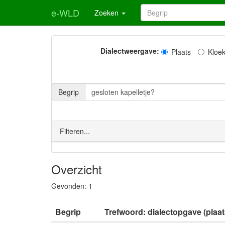
e-WLD
Zoeken
Dialectweergave:
Plaats
Kloe
Begrip
Filteren...
Overzicht
Gevonden:
1
Begrip
Trefwoord: dialectopgave (plaat