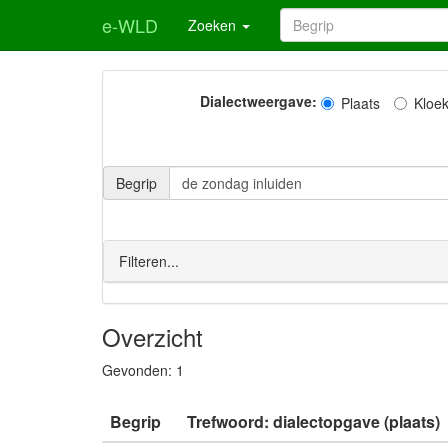
e-WLD
Zoeken
Dialectweergave:
Plaats
Kloe
Begrip
Filteren...
Overzicht
Gevonden:
1
Begrip
Trefwoord: dialectopgave (plaats)