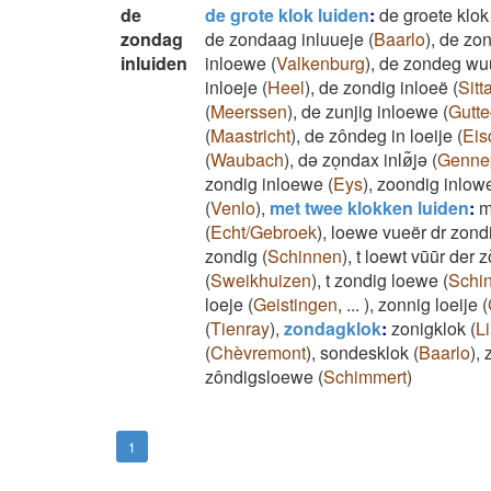
de
de grote klok luiden
:
de groete klok 
zondag
de zondaag inluueje
(
Baarlo
)
,
de zon
inluiden
inloewe
(
Valkenburg
)
,
de zondeg wuu
inloeje
(
Heel
)
,
de zondig inloeë
(
Sitt
(
Meerssen
)
,
de zunjig inloewe
(
Gutt
(
Maastricht
)
,
de zôndeg in loeije
(
Eis
(
Waubach
)
,
də zoͅndax inlø͂ͅjə
(
Genne
zondig inloewe
(
Eys
)
,
zoondig inlow
(
Venlo
)
,
met twee klokken luiden
:
m
(
Echt/Gebroek
)
,
loewe vueër dr zond
zondig
(
Schinnen
)
,
t loewt vūūr der 
(
Sweikhuizen
)
,
t zondig loewe
(
Schi
loeje
(
Geistingen
,
...
)
,
zonnig loeije
(
(
Tienray
)
,
zondagklok
:
zonigklok
(
L
(
Chèvremont
)
,
sondesklok
(
Baarlo
)
,
zôndigsloewe
(
Schimmert
)
1