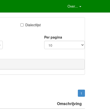
Over...
Dialectlijst
Per pagina
1
Omschrijving