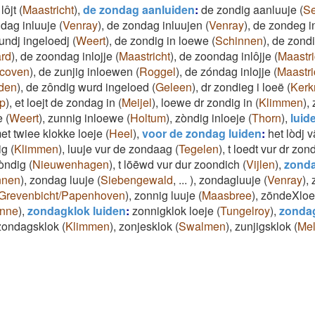
lôjt
(
Maastricht
)
,
de zondag aanluiden
:
de zondig aanluuje
(
S
dag inluuje
(
Venray
)
,
de zondag inluujen
(
Venray
)
,
de zondeg in
ndj ingeloedj
(
Weert
)
,
de zondig in loewe
(
Schinnen
)
,
de zondi
ard
)
,
de zoondag inlojje
(
Maastricht
)
,
de zoondag inlôjje
(
Maastri
ecoven
)
,
de zunjig inloewen
(
Roggel
)
,
de zóndag inlojje
(
Maastri
den
)
,
de zôndig wurd ingeloed
(
Geleen
)
,
dr zondieg i loeë
(
Kerk
p
)
,
et loejt de zondag in
(
Meijel
)
,
loewe dr zondig in
(
Klimmen
)
,
e
(
Weert
)
,
zunnig inloewe
(
Holtum
)
,
zòndig inloeje
(
Thorn
)
,
luid
et twiee klokke loeje
(
Heel
)
,
voor de zondag luiden
:
het lòdj 
ig
(
Klimmen
)
,
luuje vur de zondaag
(
Tegelen
)
,
t loedt vur dr zon
zòndig
(
Nieuwenhagen
)
,
t lōēwd vur dur zoondich
(
Vijlen
)
,
zonda
nnen
)
,
zondag luuje
(
Siebengewald
,
...
)
,
zondagluuje
(
Venray
)
,
Grevenbicht/Papenhoven
)
,
zonnig luuje
(
Maasbree
)
,
zōndeXlo
inne
)
,
zondagklok luiden
:
zonnigklok loeje
(
Tungelroy
)
,
zonda
zondagsklok
(
Klimmen
)
,
zonjesklok
(
Swalmen
)
,
zunjigsklok
(
Mel