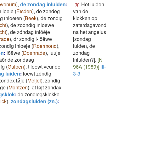
evenum
)
,
de zondag inluiden
:
Het luiden
 loeie
(
Eisden
)
,
de zondeg
van de
g inloeien
(
Beek
)
,
de zondig
klokken op
cht
)
,
de zoondig inloewe
zaterdagavond
cht
)
,
de zóndag inlōēje
na het angelus
rade
)
,
dr zondig i-lōēwe
[zondag
zondig inloeje
(
Roermond
)
,
luiden, de
en
:
lōēwe
(
Doenrade
)
,
luuje
zondag
väör de zondaag
inluiden?].
[N
dig
(
Gulpen
)
,
t loewt veur de
96A (1989)]
III-
g luiden
:
loewt zóndig
3-3
zondex lø͂ͅjə
(
Meijel
)
,
zondig
ege
(
Montzen
)
,
ət løjt zoͅndax
gsklok
:
de zöndiegsklokke
ick
)
,
zondagsluiden (zn.)
: