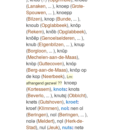
(
Lanaken
,
...
)
,
knoep
(
Grote-
Spouwen
,
...
)
,
knoepp
(
Bilzen
)
,
knop
(
Bunde
,
...
)
,
knoub
(
Opglabbeek
)
,
knōp
(
Rekem
)
,
knŏb
(
Opglabbeek
)
,
knŏĕp
(
Genoelselderen
,
...
)
,
knub
(
Eigenbilzen
,
...
)
,
knup
(
Borgloon
,
...
)
,
knŭp
(
Mechelen-aan-de-Maas
)
,
knòp
(
Guttecoven
)
,
knóp
(
Berg-aan-de-Maas
)
,
knôp op
de kop
(
Neerbeek
)
,
Lm:
knoep
afhangend gezwel ??
(
Kortessem
)
,
knots
:
knots
(
Beverlo
,
...
)
,
knutsj
(
Obbicht
)
,
knøts
(
Gutshoven
)
,
kroef
:
kroef
(
Klimmen
)
,
nol
:
nen ol
(
Beringen
)
,
nol
(
Beringen
,
...
)
,
nolə
(
Meldert
)
,
noͅl
(
Herk-de-
Stad
)
,
nul
(
Jeuk
)
,
nuts
:
netə