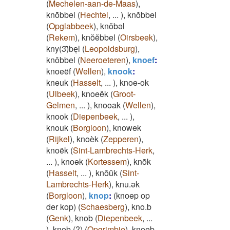
(
Mechelen-aan-de-Maas
)
,
knōbbel
(
Hechtel
,
...
)
,
knŏbbel
(
Opglabbeek
)
,
knŏbəl
(
Rekem
)
,
knŏĕbbel
(
Oirsbeek
)
,
kny(3)̄beͅl
(
Leopoldsburg
)
,
knôbbel
(
Neeroeteren
)
,
knoef
:
knoeëf
(
Wellen
)
,
knook
:
kneuk
(
Hasselt
,
...
)
,
knoe-ok
(
Ulbeek
)
,
knoeëk
(
Groot-
Gelmen
,
...
)
,
knooak
(
Wellen
)
,
knook
(
Diepenbeek
,
...
)
,
knouk
(
Borgloon
)
,
knowek
(
Rijkel
)
,
knoèk
(
Zepperen
)
,
knoëk
(
Sint-Lambrechts-Herk
,
...
)
,
knoək
(
Kortessem
)
,
knōk
(
Hasselt
,
...
)
,
knōūk
(
Sint-
Lambrechts-Herk
)
,
knu.ək
(
Borgloon
)
,
knop
:
(knoep op
der kop)
(
Schaesberg
)
,
kno.b
(
Genk
)
,
knob
(
Diepenbeek
,
...
)
,
knob (?)
(
Opgrimbie
)
,
knoeb