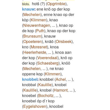
hotš (?)
(
Opgrimbie
)
,
blots.
knauw
:
ene knŏ op der kop
(
Mechelen
)
,
enne knao op der
kòp
(
Klimmen
)
,
knao
(
Nieuwenhagen
,
...
)
,
knao op
de kop
(
Puth
)
,
knao op der kop
(
Brunssum
)
,
knauw
(
Opoeteren
)
,
knāō
(
Oirsbeek
)
,
kno
(
Moresnet
)
,
knoa
(
Heerlerheide
,
...
)
,
knoa aan
der kop
(
Voerendaal
)
,
knō op
der kop
(
Schaesberg
)
,
knôô
(
Mechelen
,
...
)
,
ne knao
oppene kop
(
Klimmen
)
,
knobbel
:
knobbel
(
Achel
,
...
)
,
knobbəl
(
Kaulille
)
,
knobel
(
Kaulille
)
,
knobəl
(
Hamont
,
...
)
,
knoebel
(
Bocholtz
,
...
)
,
knoebel óp d`r kop
(
Eygelshoven
)
,
knoobel