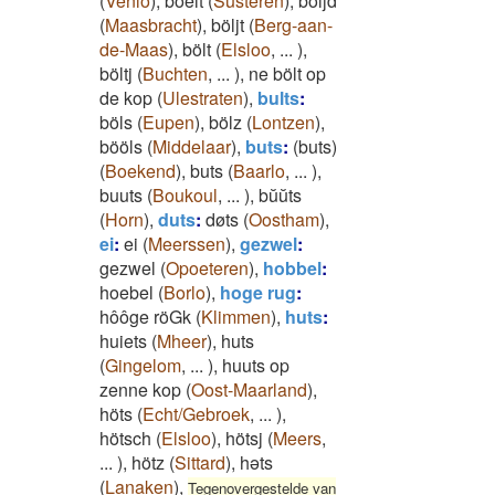
(
Venlo
)
,
böelt
(
Susteren
)
,
böljd
(
Maasbracht
)
,
böljt
(
Berg-aan-
de-Maas
)
,
bölt
(
Elsloo
,
...
)
,
böltj
(
Buchten
,
...
)
,
ne bölt op
de kop
(
Ulestraten
)
,
bults
:
böls
(
Eupen
)
,
bölz
(
Lontzen
)
,
bööls
(
Middelaar
)
,
buts
:
(buts)
(
Boekend
)
,
buts
(
Baarlo
,
...
)
,
buuts
(
Boukoul
,
...
)
,
bŭŭts
(
Horn
)
,
duts
:
døts
(
Oostham
)
,
ei
:
ei
(
Meerssen
)
,
gezwel
:
gezwel
(
Opoeteren
)
,
hobbel
:
hoebel
(
Borlo
)
,
hoge rug
:
hôôge röGk
(
Klimmen
)
,
huts
:
huiets
(
Mheer
)
,
huts
(
Gingelom
,
...
)
,
huuts op
zenne kop
(
Oost-Maarland
)
,
höts
(
Echt/Gebroek
,
...
)
,
hötsch
(
Elsloo
)
,
hötsj
(
Meers
,
...
)
,
hötz
(
Sittard
)
,
həts
(
Lanaken
)
,
Tegenovergestelde van