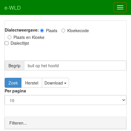
e-WLD
Dialectweergave:
Plaats
Kloekecode
Plaats en Kloeke
Dialectlijst
Begrip
Zoek
Herstel
Download
Per pagina
Filteren...