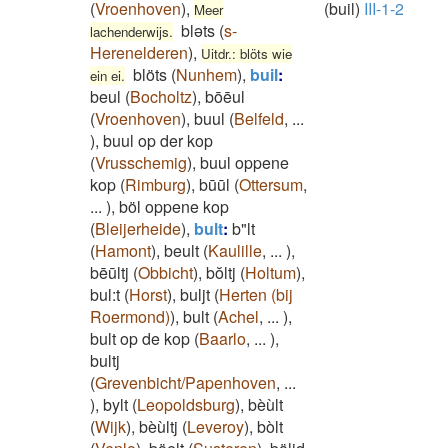
(
Vroenhoven
)
,
(buil)
III-1-2
Meer
bləts
(
s-
lachenderwijs.
Herenelderen
)
,
Uitdr.: blöts wie
blöts
(
Nunhem
)
,
buil
:
ein ei.
beul
(
Bocholtz
)
,
bōēul
(
Vroenhoven
)
,
buul
(
Belfeld
,
...
)
,
buul op der kop
(
Vrusschemig
)
,
buul oppene
kop
(
Rimburg
)
,
būūl
(
Ottersum
,
...
)
,
böl oppene kop
(
Bleijerheide
)
,
bult
:
b"lt
(
Hamont
)
,
beult
(
Kaulille
,
...
)
,
bēūltj
(
Obbicht
)
,
bŏltj
(
Holtum
)
,
bul:t
(
Horst
)
,
buljt
(
Herten (bij
Roermond)
)
,
bult
(
Achel
,
...
)
,
bult op de kop
(
Baarlo
,
...
)
,
bultj
(
Grevenbicht/Papenhoven
,
...
)
,
bylt
(
Leopoldsburg
)
,
bèùlt
(
Wijk
)
,
bèùltj
(
Leveroy
)
,
bòlt