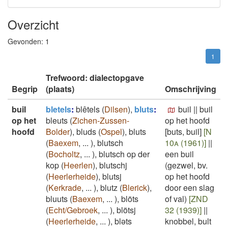
Overzicht
Gevonden:
1
1
Trefwoord: dialectopgave
Begrip
(plaats)
Omschrijving
buil
bletels
:
blêtels
(
Dilsen
)
,
bluts
:
buil
||
buil
op het
bleuts
(
Zichen-Zussen-
op het hoofd
hoofd
Bolder
)
,
bluds
(
Ospel
)
,
bluts
[buts, buil]
[N
(
Baexem
,
...
)
,
blutsch
10a (1961)]
||
(
Bocholtz
,
...
)
,
blutsch op der
een buil
kop
(
Heerlen
)
,
blutschj
(gezwel, bv.
(
Heerlerheide
)
,
blutsj
op het hoofd
(
Kerkrade
,
...
)
,
blutz
(
Blerick
)
,
door een slag
bluuts
(
Baexem
,
...
)
,
blöts
of val)
[ZND
(
Echt/Gebroek
,
...
)
,
blötsj
32 (1939)]
||
(
Heerlerheide
,
...
)
,
bləts
knobbel, bult