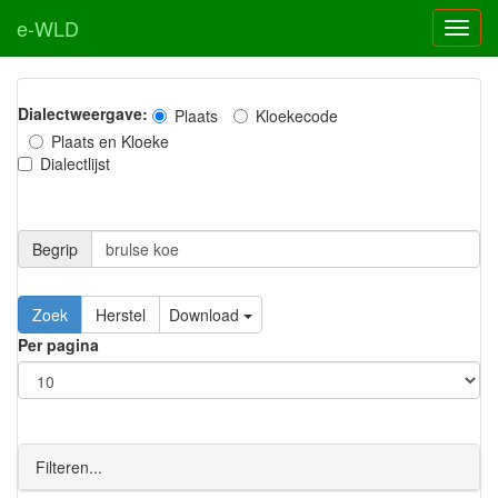
e-WLD
Dialectweergave:
Plaats
Kloekecode
Plaats en Kloeke
Dialectlijst
Begrip
Zoek
Herstel
Download
Per pagina
Filteren...