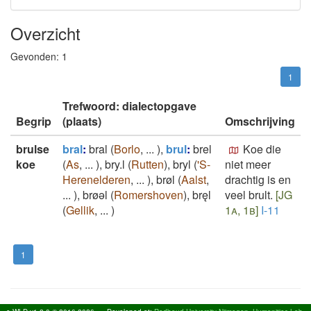
Overzicht
Gevonden:
1
1
Trefwoord: dialectopgave
Begrip
(plaats)
Omschrijving
brulse
bral
:
bral
(
Borlo
,
...
)
,
brul
:
brel
Koe die
koe
(
As
,
...
)
,
bry.l
(
Rutten
)
,
bryl
(
'S-
niet meer
Herenelderen
,
...
)
,
brøl
(
Aalst
,
drachtig is en
...
)
,
brøǝl
(
Romershoven
)
,
bręl
veel brult.
[JG
(
Gellik
,
...
)
1a, 1b]
I-11
1