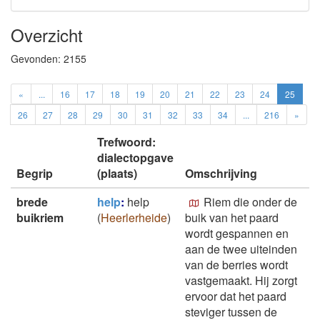
Overzicht
Gevonden:
2155
«
...
16
17
18
19
20
21
22
23
24
25
26
27
28
29
30
31
32
33
34
...
216
»
Trefwoord:
dialectopgave
Begrip
(plaats)
Omschrijving
brede
help
:
help
Riem die onder de
buikriem
(
Heerlerheide
)
buik van het paard
wordt gespannen en
aan de twee uiteinden
van de berries wordt
vastgemaakt. Hij zorgt
ervoor dat het paard
steviger tussen de