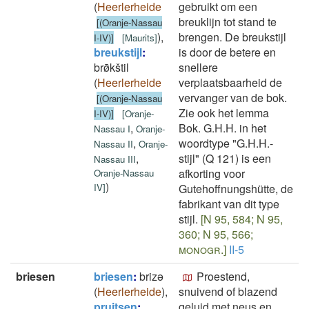
(
Heerlerheide
gebruikt om een
breuklijn tot stand te
[(Oranje-Nassau
)
,
brengen. De breukstijl
I-IV)]
[
Maurits
]
breukstijl
:
is door de betere en
brø̄kštil
snellere
(
Heerlerheide
verplaatsbaarheid de
vervanger van de bok.
[(Oranje-Nassau
Zie ook het lemma
I-IV)]
[
Oranje-
,
Bok. G.H.H. in het
Nassau I
Oranje-
,
woordtype "G.H.H.-
Nassau II
Oranje-
,
stijl" (Q 121) is een
Nassau III
afkorting voor
Oranje-Nassau
)
IV
]
Gutehoffnungshütte, de
fabrikant van dit type
stijl.
[N 95, 584; N 95,
360; N 95, 566;
monogr.]
II-5
briesen
briesen
:
brizǝ
Proestend,
(
Heerlerheide
)
,
snuivend of blazend
pruitsen
:
geluid met neus en