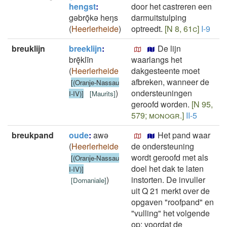
hengst
:
door het castreren een
gǝbrǭkǝ heŋs
darmuitstulping
(
Heerlerheide
)
optreedt.
[N 8, 61c]
I-9
breuklijn
breeklijn
:
De lijn
brę̄klīn
waarlangs het
(
Heerlerheide
dakgesteente moet
afbreken, wanneer de
[(Oranje-Nassau
)
ondersteuningen
I-IV)]
[
Maurits
]
geroofd worden.
[N 95,
579; monogr.]
II-5
breukpand
oude
:
awǝ
Het pand waar
(
Heerlerheide
de ondersteuning
wordt geroofd met als
[(Oranje-Nassau
doel het dak te laten
I-IV)]
)
instorten. De invuller
[
Domaniale
]
uit Q 21 merkt over de
opgaven "roofpand" en
"vulling" het volgende
op: voordat de