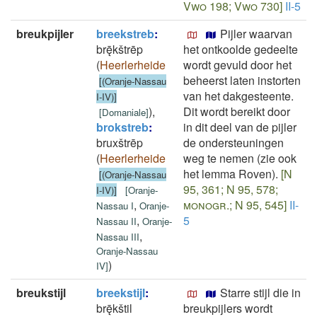
Vwo 198; Vwo 730]
II-5
breukpijler
breekstreb
:
Pijler waarvan
brę̄kštrēp
het ontkoolde gedeelte
(
Heerlerheide
wordt gevuld door het
beheerst laten instorten
[(Oranje-Nassau
van het dakgesteente.
I-IV)]
)
,
Dit wordt bereikt door
[
Domaniale
]
brokstreb
:
in dit deel van de pijler
bruxštrēp
de ondersteuningen
(
Heerlerheide
weg te nemen (zie ook
het lemma Roven).
[N
[(Oranje-Nassau
95, 361; N 95, 578;
I-IV)]
[
Oranje-
,
monogr.; N 95, 545]
II-
Nassau I
Oranje-
,
5
Nassau II
Oranje-
,
Nassau III
Oranje-Nassau
)
IV
]
breukstijl
breekstijl
:
Starre stijl die in
brę̄kštil
breukpijlers wordt