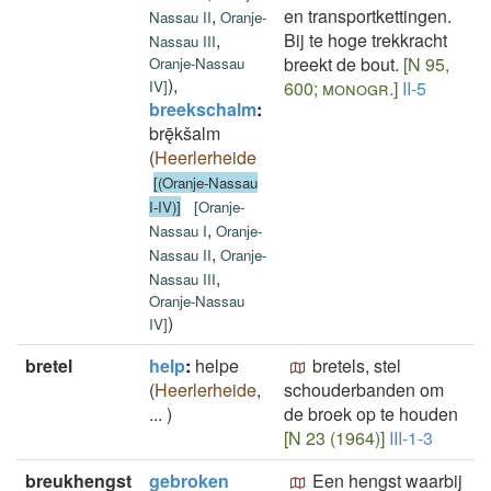
,
en transportkettingen.
Nassau II
Oranje-
,
Bij te hoge trekkracht
Nassau III
breekt de bout.
[N 95,
Oranje-Nassau
)
,
IV
]
600; monogr.]
II-5
breekschalm
:
brę̄kšalm
(
Heerlerheide
[(Oranje-Nassau
I-IV)]
[
Oranje-
,
Nassau I
Oranje-
,
Nassau II
Oranje-
,
Nassau III
Oranje-Nassau
)
IV
]
bretel
help
:
helpe
bretels, stel
(
Heerlerheide
,
schouderbanden om
...
)
de broek op te houden
[N 23 (1964)]
III-1-3
breukhengst
gebroken
Een hengst waarbij