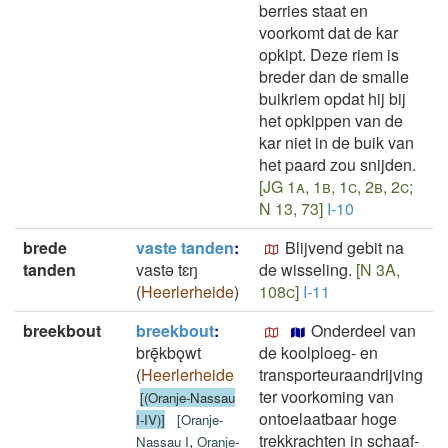
berries staat en
voorkomt dat de kar
opkipt. Deze riem is
breder dan de smalle
buikriem opdat hij bij
het opkippen van de
kar niet in de buik van
het paard zou snijden.
[JG 1a, 1b, 1c, 2b, 2c;
N 13, 73]
I-10
brede
vaste tanden
:
Blijvend gebit na
tanden
vastǝ tɛŋ
de wisseling.
[N 3A,
(
Heerlerheide
)
108c]
I-11
breekbout
breekbout
:
Onderdeel van
brę̄kbǫwt
de koolploeg- en
(
Heerlerheide
transporteuraandrijving
ter voorkoming van
[(Oranje-Nassau
ontoelaatbaar hoge
I-IV)]
[
Oranje-
,
trekkrachten in schaaf-
Nassau I
Oranje-