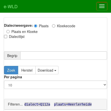
e-WLD
Dialectweergave:
Plaats
Kloekecode
Plaats en Kloeke
Dialectlijst
Begrip
Zoek
Herstel
Download
Per pagina
Filteren...
dialect=Q112a
plaats=Heerlerheide