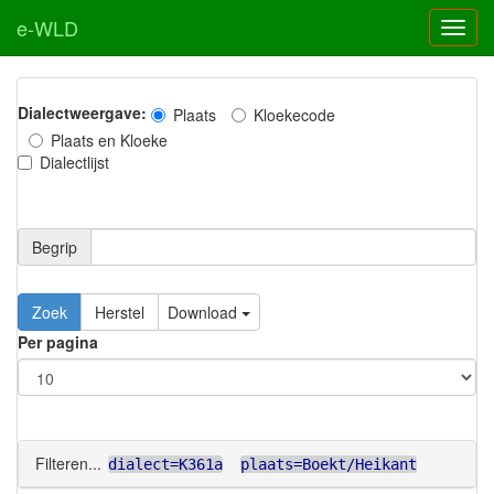
e-WLD
Dialectweergave:
Plaats
Kloekecode
Plaats en Kloeke
Dialectlijst
Begrip
Zoek
Herstel
Download
Per pagina
Filteren...
dialect=K361a
plaats=Boekt/Heikant