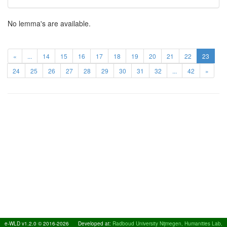
No lemma's are available.
«
...
14
15
16
17
18
19
20
21
22
23
24
25
26
27
28
29
30
31
32
...
42
»
e-WLD v1.2.0 © 2016-2026
Developed at:
Radboud University Nijmegen, Humanities Lab,