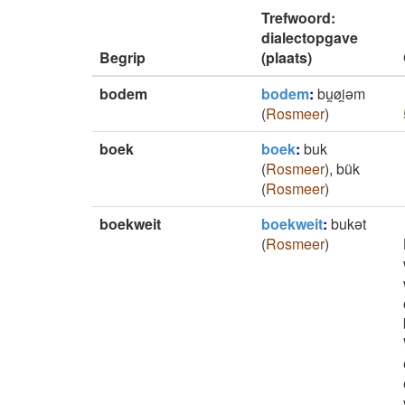
Trefwoord:
dialectopgave
Begrip
(plaats)
bodem
bodem
:
bu̯øi̯ǝm
(
Rosmeer
)
boek
boek
:
buk
(
Rosmeer
)
,
bük
(
Rosmeer
)
boekweit
boekweit
:
bukǝt
(
Rosmeer
)