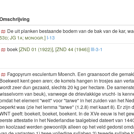
Omschrijving
De uit planken bestaande bodem van de bak van de kar, wa
53d; JG 1a; monogr.]
I-13
boek
[ZND 01 (1922)]
,
[ZND 44 (1946)]
III-3-1
Fagopyrum esculentum Moench. Een graansoort die gemakkel
Boekweit kent geen aren; de korrels hangen in trosjes aan verta
wordt zeer dun gezaaid, slechts 20 kg per hectare. De samenstell
wisselvorm van beuk), vanwege de drievlakkige vrucht- is kenne
omdat het element ''weit'' voor "tarwe" in het zuiden van het Ne
beperkt was (zie het lemma ''tarwe'' (1.2.8) met kaart 8). Er zijn
WNT geeft: boekeit, boeket, boekent. In de XVe eeuw is het ge
eerste attestatie in het Nederlandse taalgebied dateert van 1
en koolzaad werden gewoonlijk alleen op het veld gedorst omda
van de varianten 1) twee volledige syllaben 2) tweede syllabe t