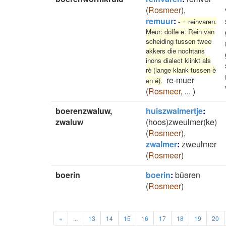
(
Rosmeer
)
,
remuur
:
- = reinvaren.
Meur: doffe e. Rein van
scheiding tussen twee
akkers die nochtans
inons dialect klinkt als
rè (lange klank tussen è
re-muer
en é).
(
Rosmeer
,
...
)
boerenzwaluw,
huiszwalmertje
:
zwaluw
(hoos)zweulmer(ke)
(
Rosmeer
)
,
zwalmer
:
zweulmer
(
Rosmeer
)
boerin
boerin
:
būǝren
(
Rosmeer
)
«
...
13
14
15
16
17
18
19
20