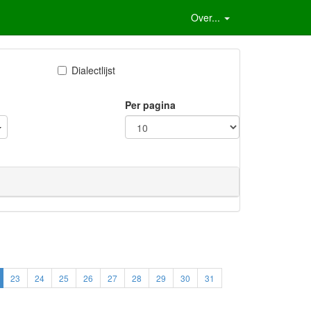
Over...
Dialectlijst
Per pagina
23
24
25
26
27
28
29
30
31