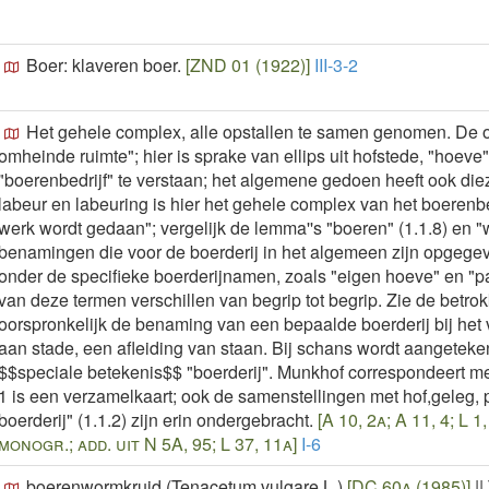
Boer: klaveren boer.
[ZND 01 (1922)]
III-3-2
Het gehele complex, alle opstallen te samen genomen. De oo
omheinde ruimte"; hier is sprake van ellips uit hofstede, "hoeve"
"boerenbedrijf" te verstaan; het algemene gedoen heeft ook die
labeur en labeuring is hier het gehele complex van het boerenb
werk wordt gedaan"; vergelijk de lemma''s "boeren" (1.1.8) en "
benamingen die voor de boerderij in het algemeen zijn opgegev
onder de specifieke boerderijnamen, zoals "eigen hoeve" en "
van deze termen verschillen van begrip tot begrip. Zie de betro
oorspronkelijk de benaming van een bepaalde boerderij bij he
aan stade, een afleiding van staan. Bij schans wordt aangeteke
$$speciale betekenis$$ "boerderij". Munkhof correspondeert met
1 is een verzamelkaart; ook de samenstellingen met hof,geleg, 
boerderij" (1.1.2) zijn erin ondergebracht.
[A 10, 2a; A 11, 4; L 1,
monogr.; add. uit N 5A, 95; L 37, 11a]
I-6
boerenwormkruid (Tenacetum vulgare L.)
[DC 60a (1985)]
||