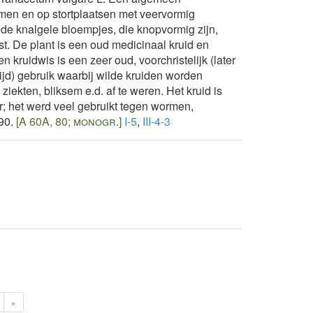
men en op stortplaatsen met veervormig
nde knalgele bloempjes, die knopvormig zijn,
fst. De plant is een oud medicinaal kruid en
kruidwis is een zeer oud, voorchristelijk (later
d) gebruik waarbij wilde kruiden worden
ekten, bliksem e.d. af te weren. Het kruid is
; het werd veel gebruikt tegen wormen,
90.
[A 60A, 80; monogr.]
I-5
,
III-4-3
»