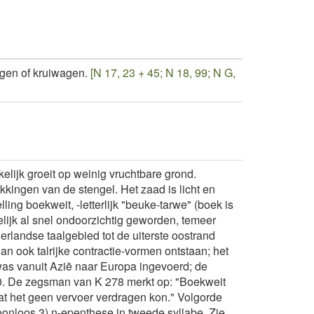
gen of kruiwagen.
[N 17, 23 + 45; N 18, 99; N G,
ijk groeit op weinig vruchtbare grond.
kkingen van de stengel. Het zaad is licht en
ing boekweit, -letterlijk "beuke-tarwe" (boek is
lijk al snel ondoorzichtig geworden, temeer
derlandse taalgebied tot de uiterste oostrand
 dan ook talrijke contractie-vormen ontstaan; het
was vanuit Aziē naar Europa ingevoerd; de
440. De zegsman van K 278 merkt op: "Boekweit
t het geen vervoer verdragen kon." Volgorde
oonloos 3) n-epenthese in tweede syllabe. Zie