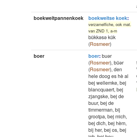
boekweitpannenkoek
boekweitse koek
:
verzamelfiche, ook mat.
van ZND 1, a-m
bükkəsə kük
(
Rosmeer
)
boer
boer
:
buər
(
Rosmeer
)
,
būǝr
(
Rosmeer
)
,
den
hele doog es hè al
bej wellemke, bej
blancquaert, bej
zjangske, bej de
buur, bej de
timmerman, bij
grootpa, bej mich,
bej dich, bej hèm,
bij her, bej os, bej
ich, bej heu