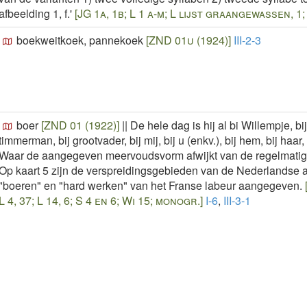
afbeelding 1, f.'
[JG 1a, 1b; L 1 a-m; L lijst graangewassen, 1; 
boekweitkoek, pannekoek
[ZND 01u (1924)]
III-2-3
boer
[ZND 01 (1922)]
||
De hele dag is hij al bi Willempje, bij
timmerman, bij grootvader, bij mij, bij u (enkv.), bij hem, bij haar, 
Waar de aangegeven meervoudsvorm afwijkt van de regelmatige 
Op kaart 5 zijn de verspreidingsgebieden van de Nederlandse a
"boeren" en "hard werken" van het Franse labeur aangegeven.
[
L 4, 37; L 14, 6; S 4 en 6; Wi 15; monogr.]
I-6
,
III-3-1