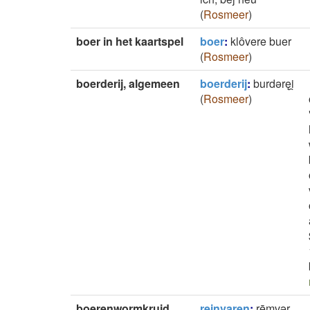
(
Rosmeer
)
boer in het kaartspel
boer
:
klôvere buer
(
Rosmeer
)
boerderij, algemeen
boerderij
:
burdǝręi̯
(
Rosmeer
)
boerenwormkruid
reinvaren
:
rēmvǝr