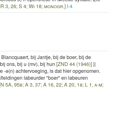
R 3, 26; S 4; Wi 18; monogr.]
I-4
 Blancquaert, bij Jantje, bij de boer, bij de
bij ons, bij u (mv), bij hun
[ZND 44 (1946)]
||
-ǝ(n) achtervoeging, is dat hier opgenomen.
fleidingen labeurder "boer" en labeuren
N 5A, 95b; A 3, 37; A 16, 22; A 20, 1b; L 1, a-m;