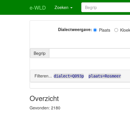
e-WLD
Zoeken
Dialectweergave:
Plaats
Kloe
Begrip
Filteren...
dialect=Q093p
plaats=Rosmeer
Overzicht
Gevonden:
2180