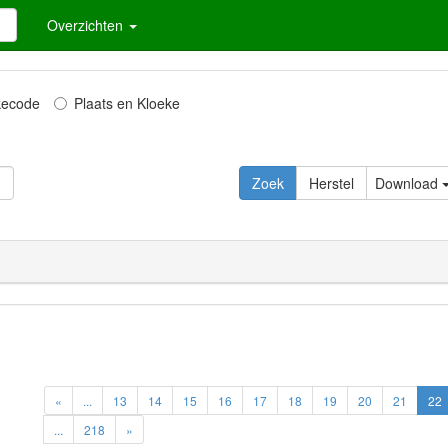
Overzichten
kecode
Plaats en Kloeke
Zoek
Herstel
Download
«
...
13
14
15
16
17
18
19
20
21
22
...
218
»