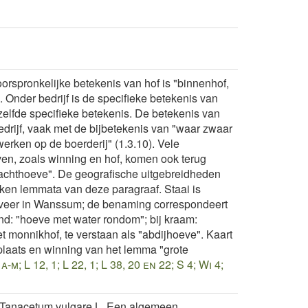
rspronkelijke betekenis van hof is "binnenhof,
. Onder bedrijf is de specifieke betekenis van
zelfde specifieke betekenis. De betekenis van
edrijf, vaak met de bijbetekenis van "waar zwaar
werken op de boerderij" (1.3.10). Vele
en, zoals winning en hof, komen ook terug
pachthoeve". De geografische uitgebreidheden
kken lemmata van deze paragraaf. Staai is
t veer in Wanssum; de benaming correspondeert
nd: "hoeve met water rondom"; bij kraam:
 monnikhof, te verstaan als "abdijhoeve". Kaart
plaats en winning van het lemma "grote
 a-m; L 12, 1; L 22, 1; L 38, 20 en 22; S 4; Wi 4;
Tanacetum vulgare L. Een algemeen