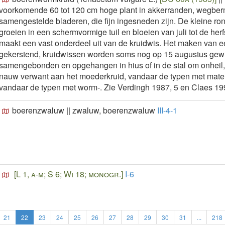
voorkomende 60 tot 120 cm hoge plant in akkerranden, wegber
samengestelde bladeren, die fijn ingesneden zijn. De kleine ro
groeien in een schermvormige tuil en bloeien van juli tot de her
maakt een vast onderdeel uit van de kruidwis. Het maken van een 
gekerstend, kruidwissen worden soms nog op 15 augustus gewij
samengebonden en opgehangen in hius of in de stal om onheil, zi
nauw verwant aan het moederkruid, vandaar de typen met mater
vandaar de typen met worm-. Zie Verdingh 1987, 5 en Claes 19
boerenzwaluw
||
zwaluw, boerenzwaluw
III-4-1
[L 1, a-m; S 6; Wi 18; monogr.]
I-6
21
22
23
24
25
26
27
28
29
30
31
...
218