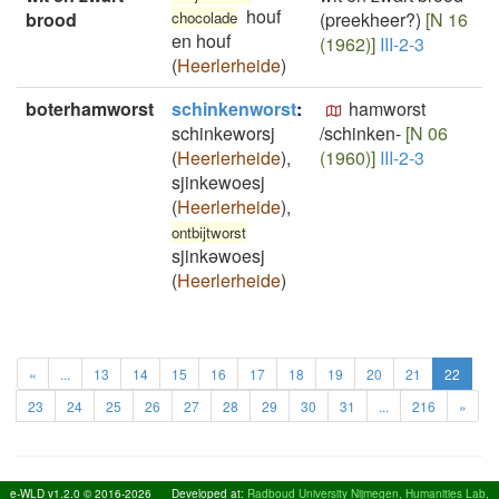
houf
brood
chocolade
(preekheer?)
[N 16
en houf
(1962)]
III-2-3
(
Heerlerheide
)
boterhamworst
schinkenworst
:
hamworst
schinkeworsj
/schinken-
[N 06
(
Heerlerheide
)
,
(1960)]
III-2-3
sjinkewoesj
(
Heerlerheide
)
,
ontbijtworst
sjinkəwoesj
(
Heerlerheide
)
«
...
13
14
15
16
17
18
19
20
21
22
23
24
25
26
27
28
29
30
31
...
216
»
e-WLD v1.2.0 © 2016-2026
Developed at:
Radboud University Nijmegen, Humanities Lab,