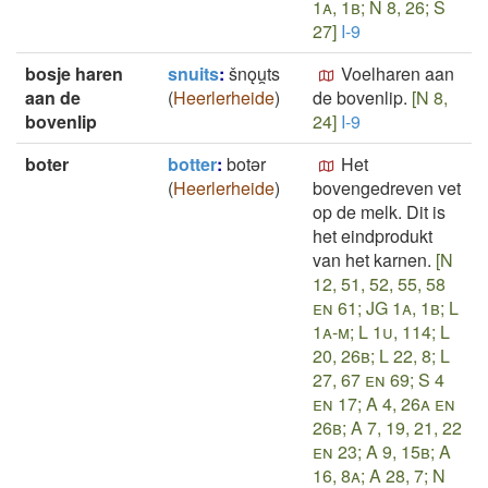
1a, 1b; N 8, 26; S
27]
I-9
bosje haren
snuits
:
šnǫu̯ts
Voelharen aan
aan de
(
Heerlerheide
)
de bovenlip.
[N 8,
bovenlip
24]
I-9
boter
botter
:
botǝr
Het
(
Heerlerheide
)
bovengedreven vet
op de melk. Dit is
het eindprodukt
van het karnen.
[N
12, 51, 52, 55, 58
en 61; JG 1a, 1b; L
1a-m; L 1u, 114; L
20, 26b; L 22, 8; L
27, 67 en 69; S 4
en 17; A 4, 26a en
26b; A 7, 19, 21, 22
en 23; A 9, 15b; A
16, 8a; A 28, 7; N