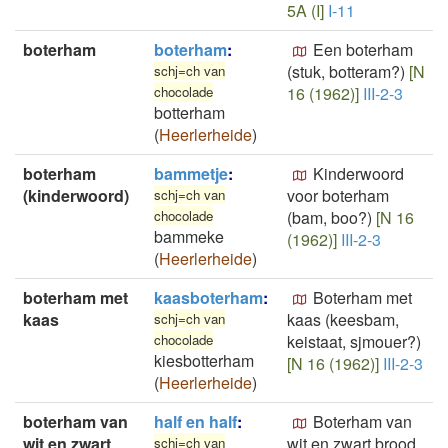
5A (I]
I-11
boterham
boterham
:
Een boterham
(stuk, botteram?)
[N
schj=ch van
chocolade
16 (1962)]
III-2-3
botterham
(
Heerlerheide
)
boterham
bammetje
:
Kinderwoord
(kinderwoord)
voor boterham
schj=ch van
chocolade
(bam, boo?)
[N 16
bammeke
(1962)]
III-2-3
(
Heerlerheide
)
boterham met
kaasboterham
:
Boterham met
kaas
kaas (keesbam,
schj=ch van
chocolade
keistaat, sjmouer?)
kiesbotterham
[N 16 (1962)]
III-2-3
(
Heerlerheide
)
boterham van
half en half
:
Boterham van
wit en zwart
wit en zwart brood
schj=ch van