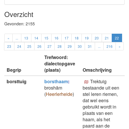
Overzicht
Gevonden:
2155
«
...
13
14
15
16
17
18
19
20
21
22
23
24
25
26
27
28
29
30
31
...
216
»
Trefwoord:
dialectopgave
Begrip
(plaats)
Omschrijving
borsttuig
borsthaam
:
Trektuig
broshām
bestaande uit een
(
Heerlerheide
)
stel leren riemen,
dat wel eens
gebruikt wordt in
plaats van een
haam, als het
paard aan de