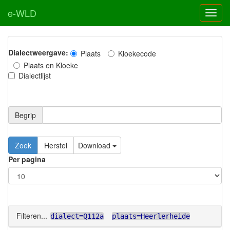
e-WLD
Dialectweergave:
Plaats
Kloekecode
Plaats en Kloeke
Dialectlijst
Begrip
Zoek
Herstel
Download
Per pagina
Filteren...
dialect=Q112a
plaats=Heerlerheide