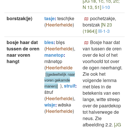
[JG 1b, 1c, 1d, 2c;
N 13, 51]
I-10
borstzak(je)
tasje
:
teschjke
pochetzakje,
(
Heerlerheide
)
borstzak
[N 23
(1964)]
III-1-3
bosje haar dat
bles
:
blęs
Bosje haar dat
tussen de oren
(
Heerlerheide
)
,
van tussen de oren
naar voren
manetop
:
over de kol of het
hangt
mānǝtǫp
voorhoofd tot over
(
Heerlerheide
de ogen neerhangt.
Zie ook het
[(gedeeltelijk naar
volgende lemma
voren gekamde
)
,
struif
:
manen)]
met bles in de
štruf
betekenis van een
(
Heerlerheide
)
,
lange, witte streep
wisje
:
wø̄skǝ
over de paardekop
(
Heerlerheide
)
tot halverwege de
neus. Zie
afbeelding 2.2.
[JG