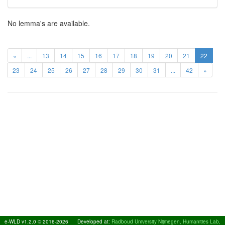
No lemma's are available.
«
...
13
14
15
16
17
18
19
20
21
22
23
24
25
26
27
28
29
30
31
...
42
»
e-WLD v1.2.0 © 2016-2026
Developed at:
Radboud University Nijmegen, Humanities Lab,