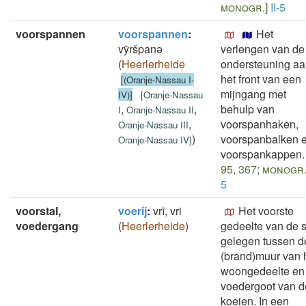
monogr.]
II-5
voorspannen
voorspannen
:
Het
vȳršpanǝ
verlengen van de
(
Heerlerheide
ondersteuning a
het front van een
[(Oranje-Nassau I-
mijngang met
IV)]
[
Oranje-Nassau
,
,
behulp van
I
Oranje-Nassau II
,
voorspanhaken,
Oranje-Nassau III
)
voorspanbalken 
Oranje-Nassau IV
]
voorspankappen.
95, 367; monogr.
5
voorstal,
voerij
:
vrī, vri
Het voorste
voedergang
(
Heerlerheide
)
gedeelte van de s
gelegen tussen d
(brand)muur van 
woongedeelte en
voedergoot van d
koeien. In een