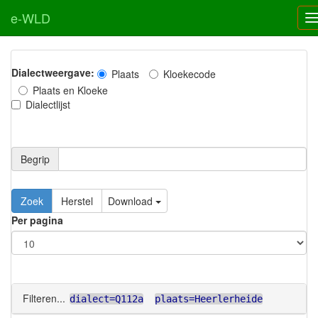
e-WLD
Dialectweergave:
Plaats
Kloekecode
Plaats en Kloeke
Dialectlijst
Begrip
Zoek
Herstel
Download
Per pagina
Filteren...
dialect=Q112a
plaats=Heerlerheide