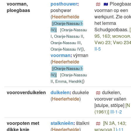
voorman,
posthouwer
:
Ploegbaas
ploegbaas
poshǫwǝr
voorman op een
(
Heerlerheide
werkpunt. Zie oo
het lemma
[(Oranje-Nassau I-
Schudgootbaas.
IV)]
[
Oranje-Nassau
,
,
95, 163; monogr.
I
Oranje-Nassau II
,
Vwo 23; Vwo 234
Oranje-Nassau III
)
,
II-5
Oranje-Nassau IV
]
voorman
:
vȳrman
(
Heerlerheide
[(Oranje-Nassau I-
IV)]
[
Oranje-Nassau
,
,
)
II
Emma
Hendrik
]
vooroverduikelen
duikelen
:
duukele
duikelen,
(
Heerlerheide
)
voorover vallen
[stulpe, stölpe]
[N
(1961)]
III-1-2
voorpoten met
stalknieën
:
štalkni
[N 3A, 143;
dikke knie
(
Heerlerheide
)
monogr.]
I-11