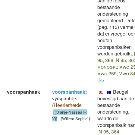
aan de reeds
bestaande
ondersteuning
gemonteerd. Defo
(pag. 113) vermel
dat er vroeger oo
houten
voorspanbalken
werden gebruikt.
95, 366; N 95, 36
monogr.; Vwo 25
Vwo 259; Vwo 84
II-5
voorspanhaak
voorspanhaak
:
Beugel,
vȳršpanhǭk
bevestigd aan de
(
Heerlerheide
bestaande
ondersteuning,
[(Oranje-Nassau I-I
)
waarin de
V)]
[
Willem-Sophia
]
voorspanbalk han
[N 95, 364;