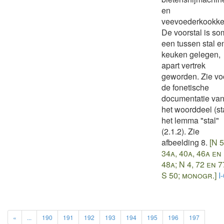
en
veevoederkookket
De voorstal is so
een tussen stal e
keuken gelegen,
apart vertrek
geworden. Zie vo
de fonetische
documentatie va
het woorddeel (st
het lemma "stal"
(2.1.2). Zie
afbeelding 8.
[N 5
34a, 40a, 46a en
48a; N 4, 72 en 7
S 50; monogr.]
I
«
...
190
191
192
193
194
195
196
197