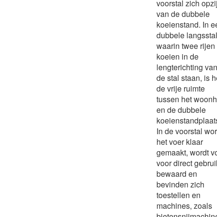
voorstal zich opzi
van de dubbele
koeienstand. In e
dubbele langsstal
waarin twee rijen
koeien in de
lengterichting va
de stal staan, is h
de vrije ruimte
tussen het woonh
en de dubbele
koeienstandplaat
In de voorstal wor
het voer klaar
gemaakt, wordt v
voor direct gebrui
bewaard en
bevinden zich
toestellen en
machines, zoals
bietensnijmachin