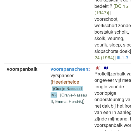
bedekt ?
[DC 15
(1947)]
||
voorschoot,
werkschort zonde
borststuk scholk,
skolk, veuring,
veurik, sloep, sloo
slopschorteldoek]
24 (1964)]
III-1-3
voorspanbalk
voorspanscheen
:
Profielijzerbalk v
vȳršpanšen
ongeveer vijf met
(
Heerlerheide
lengte voor de
[(Oranje-Nassau I-
voorlopige
IV)]
[
Oranje-Nassau
ondersteuning va
,
,
)
II
Emma
Hendrik
]
het dak bij het fro
van een in aanle
zijnde mijngang.
voorspanbalk wor