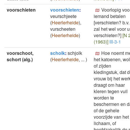
voorschieten
voorschieten
:
Voorlopig voo
veurschjeete
iemand betalen
(
Heerlerheide
)
,
[verschieten? b.v.
vurscheeten
zal het wel voor u
(
Heerlerheide
)
verschieten?]
[N 
(1963)]
III-3-1
voorschoot,
scholk
:
schjolk
Hoe noemt m
schort (alg.)
(
Heerlerheide
,
...
)
het katoenen, wol
of zijden
kledingstuk, dat 
vrouw bij het wer
draagt om haar
kleren tegen vuil
worden te
beschermen en d
of de gehele
voorzijde van het
lichaam, of
hoofdzakelijk de 