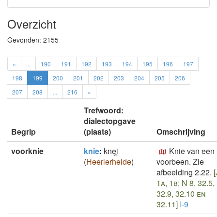
Overzicht
Gevonden:
2155
«
...
190
191
192
193
194
195
196
197
198
199
200
201
202
203
204
205
206
207
208
...
216
»
Trefwoord:
dialectopgave
Begrip
(plaats)
Omschrijving
voorknie
knie
:
knęi̯
Knie van een
(
Heerlerheide
)
voorbeen. Zie
afbeelding 2.22.
[
1a, 1b; N 8, 32.5,
32.9, 32.10 en
32.11]
I-9