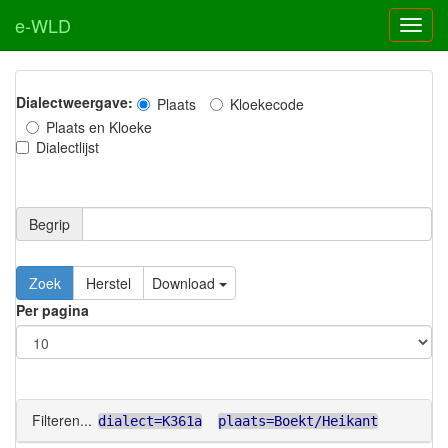
e-WLD
Dialectweergave:
Plaats
Kloekecode
Plaats en Kloeke
Dialectlijst
Begrip
Zoek
Herstel
Download
Per pagina
Filteren...
dialect=K361a
plaats=Boekt/Heikant