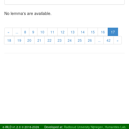
No lemma's are available.
«
...
8
9
10
11
12
13
14
15
16
17
18
19
20
21
22
23
24
25
26
...
42
»
e-WLD v1.2.0 © 2016-2026
Developed at:
Radboud University Nijmegen, Humanities Lab,