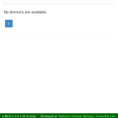
No lemma's are available.
1
e-WLD v1.2.0 © 2016-2026
Developed at:
Radboud University Nijmegen, Humanities Lab,