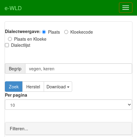
e-WLD
Dialectweergave:
Plaats
Kloekecode
Plaats en Kloeke
Dialectlijst
Begrip
Zoek
Herstel
Download
Per pagina
Filteren...