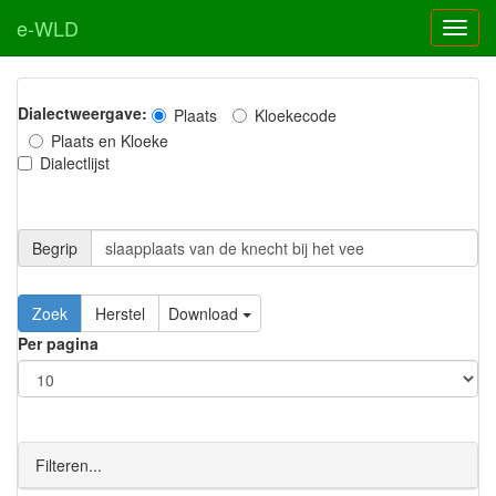
e-WLD
Dialectweergave:
Plaats
Kloekecode
Plaats en Kloeke
Dialectlijst
Begrip
Zoek
Herstel
Download
Per pagina
Filteren...