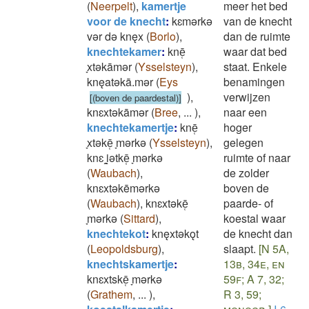
(
Neerpelt
)
,
kamertje
meer het bed
voor de knecht
:
kɛmǝrkǝ
van de knecht
vǝr dǝ knęx
(
Borlo
)
,
dan de ruimte
knechtekamer
:
knē̜
waar dat bed
̞xtǝkāmǝr
(
Ysselsteyn
)
,
staat. Enkele
knęatǝkā.mǝr
(
Eys
benamingen
)
,
verwijzen
[(boven de paardestal)]
knɛxtǝkāmǝr
(
Bree
,
...
)
,
naar een
knechtekamertje
:
knē̜
hoger
̞xtǝkē̜ ̞mǝrkǝ
(
Ysselsteyn
)
,
gelegen
knɛ ̝i̯ǝtkē̜ ̞mǝrkǝ
ruimte of naar
(
Waubach
)
,
de zolder
knɛxtǝkēmǝrkǝ
boven de
(
Waubach
)
,
knɛxtǝkē̜
paarde- of
̞mǝrkǝ
(
Sittard
)
,
koestal waar
knechtekot
:
knęxtǝkǫt
de knecht dan
(
Leopoldsburg
)
,
slaapt.
[N 5A,
knechtskamertje
:
13b, 34e, en
knɛxtskē̜ ̞mǝrkǝ
59f; A 7, 32;
(
Grathem
,
...
)
,
R 3, 59;