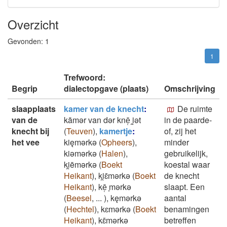
Overzicht
Gevonden:
1
1
Trefwoord:
Begrip
dialectopgave (plaats)
Omschrijving
slaapplaats
kamer van de knecht
:
De ruimte
van de
kāmǝr van dǝr knē̜ ̞i̯ǝt
in de paarde-
knecht bij
(
Teuven
)
,
kamertje
:
of, zij het
het vee
kięmǝrkǝ
(
Opheers
)
,
minder
kiǝmǝrkǝ
(
Halen
)
,
gebruikelijk,
ki̯ēmǝrkǝ
(
Boekt
koestal waar
Heikant
)
,
ki̯ɛ̄mǝrkǝ
(
Boekt
de knecht
Heikant
)
,
kē̜ ̞mǝrkǝ
slaapt. Een
(
Beesel
,
...
)
,
kęmǝrkǝ
aantal
(
Hechtel
)
,
kɛmǝrkǝ
(
Boekt
benamingen
Heikant
)
,
kɛ̄mǝrkǝ
betreffen