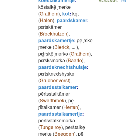
koestalkamertje
:
monogr.]
I-6
kōstalkē̜ ̞mǝrkǝ
(
Grathem
)
,
kot
:
kǫt
(
Halen
)
,
paardskamer
:
pɛrtskāmǝr
(
Broekhuizen
)
,
paardskamertje
:
pē̜ ̞rskē̜
̞mǝrkǝ
(
Blerick
,
...
)
,
pɛi̯rskē̜ ̞mǝrkǝ
(
Grathem
)
,
pɛ̄rskɛ̄mǝrkǝ
(
Baarlo
)
,
paardsknechtshuisje
:
pɛrtsknɛxtshyskǝ
(
Grubbenvorst
)
,
paardsstalkamer
:
pērtsstalkāmǝr
(
Swartbroek
)
,
pē̜
̞rštalkāmǝr
(
Herten
)
,
paardsstalkamertje
:
pērtsstalkēmǝrkǝ
(
Tungelroy
)
,
pērštalkē̜
̞mǝrkǝ
(
Beegden
)
,
pē̜