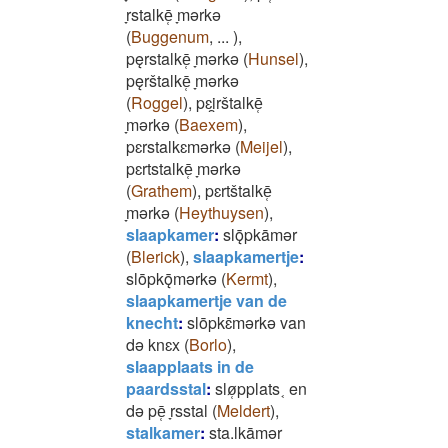
̞rstalkē̜ ̞mǝrkǝ
(
Buggenum
,
...
)
,
pęrstalkē̜ ̞mǝrkǝ
(
Hunsel
)
,
pęrštalkē̜ ̞mǝrkǝ
(
Roggel
)
,
pɛi̯rštalkē̜
̞mǝrkǝ
(
Baexem
)
,
pɛrstalkɛmǝrkǝ
(
Meijel
)
,
pɛrtstalkē̜ ̞mǝrkǝ
(
Grathem
)
,
pɛrtštalkē̜
̞mǝrkǝ
(
Heythuysen
)
,
slaapkamer
:
slǭpkāmǝr
(
Blerick
)
,
slaapkamertje
:
slōpkǭmǝrkǝ
(
Kermt
)
,
slaapkamertje van de
knecht
:
slōpkɛ̄mǝrkǝ van
dǝ knɛx
(
Borlo
)
,
slaapplaats in de
paardsstal
:
slø̜pplats˱ en
dǝ pē̜ ̞rsstal
(
Meldert
)
,
stalkamer
:
sta.lkāmǝr