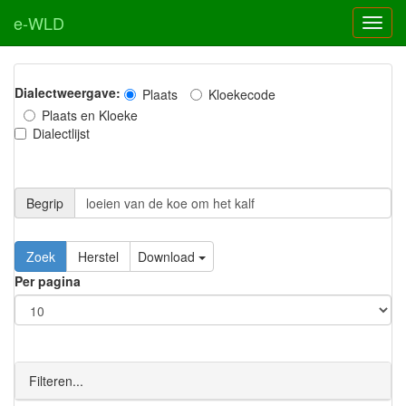
e-WLD
Dialectweergave:
Plaats
Kloekecode
Plaats en Kloeke
Dialectlijst
Begrip
Zoek
Herstel
Download
Per pagina
Filteren...