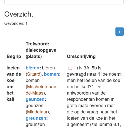
Overzicht
Gevonden:
1
1
Trefwoord:
dialectopgave
Begrip
(plaats)
Omschrijving
loeien
blèren
:
blèren
In N 3A, 5b is
van de
(
Sittard
)
,
bomen
:
gevraagd naar "Hoe noemt
koe
bomen
men het loeien van de koe
om
(
Mechelen-aan-
om het kalf?". De
het
de-Maas
)
,
antwoorden van de
kalf
geunzen
:
respondenten komen in
geunzen
grote mate overeen met
(
Middelaar
)
,
die op de vraag naar 'het
greunzen
:
loeien van de koe in het
greunzen
algemeen" (zie lemma 6.1,