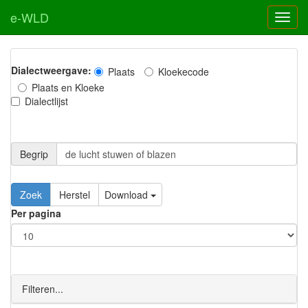
e-WLD
Dialectweergave:
Plaats
Kloekecode
Plaats en Kloeke
Dialectlijst
Begrip
Zoek
Herstel
Download
Per pagina
Filteren...