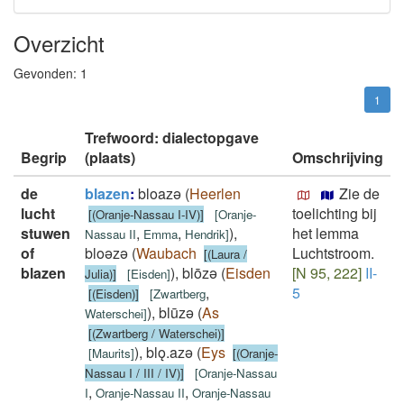
Overzicht
Gevonden:
1
1
Trefwoord: dialectopgave
Begrip
(plaats)
Omschrijving
de
blazen
:
bloazǝ
(
Heerlen
Zie de
lucht
toelichting bij
[(Oranje-Nassau I-IV)]
[
Oranje-
stuwen
,
,
)
,
het lemma
Nassau II
Emma
Hendrik
]
of
bloǝzǝ
(
Waubach
Luchtstroom.
[(Laura /
blazen
)
,
blōzǝ
(
Eisden
[N 95, 222]
II-
Julia)]
[
Eisden
]
,
5
[(Eisden)]
[
Zwartberg
)
,
blūzǝ
(
As
Waterschei
]
[(Zwartberg / Waterschei)]
)
,
blǫ.azǝ
(
Eys
[
Maurits
]
[(Oranje-
Nassau I / III / IV)]
[
Oranje-Nassau
,
,
I
Oranje-Nassau II
Oranje-Nassau