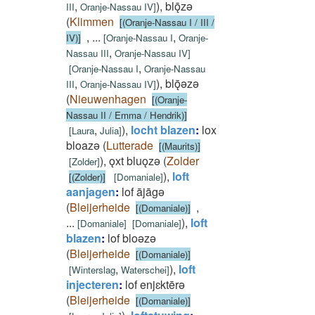
,
)
,
blǭzǝ
III
Oranje-Nassau IV
]
(
Klimmen
[(Oranje-Nassau I / III /
,
...
,
IV)]
[
Oranje-Nassau I
Oranje-
,
Nassau III
Oranje-Nassau IV
]
,
[
Oranje-Nassau I
Oranje-Nassau
,
)
,
blǭǝzǝ
III
Oranje-Nassau IV
]
(
Nieuwenhagen
[(Oranje-
Nassau II / Emma / Hendrik)]
,
)
,
locht blazen
:
lox
[
Laura
Julia
]
bloazǝ
(
Lutterade
[(Maurits)]
)
,
ǫxt bluǫzǝ
(
Zolder
[
Zolder
]
)
,
loft
[(Zolder)]
[
Domaniale
]
aanjagen
:
lof ājāgǝ
(
Bleijerheide
,
[(Domaniale)]
...
)
,
loft
[
Domaniale
]
[
Domaniale
]
blazen
:
lof bloǝzǝ
(
Bleijerheide
[(Domaniale)]
,
)
,
loft
[
Winterslag
Waterschei
]
injecteren
:
lof enjɛktērǝ
(
Bleijerheide
[(Domaniale)]