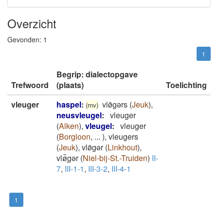
Overzicht
Gevonden:
1
1
Begrip: dialectopgave
Trefwoord
(plaats)
Toelichting
vleuger
haspel
:
vlø̄gǝrs
(
Jeuk
)
,
(mv)
neusvleugel
:
vleuger
(
Alken
)
,
vleugel
:
vleuger
(
Borgloon
,
...
)
,
vleugers
(
Jeuk
)
,
vlø̄gər
(
Linkhout
)
,
vlø͂ͅgər
(
Niel-bij-St.-Truiden
)
II-
7
,
III-1-1
,
III-3-2
,
III-4-1
1