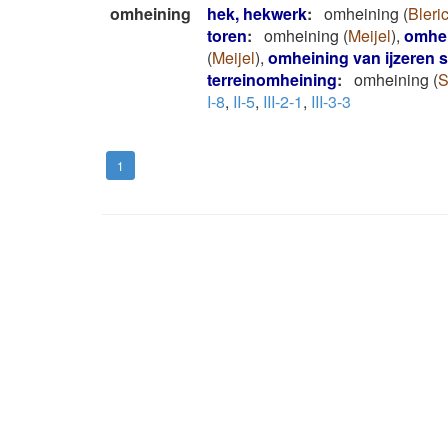
omheining
hek, hekwerk
:
omheining
(
Bleri
toren
:
omheining
(
Meijel
)
,
omhe
(
Meijel
)
,
omheining van ijzeren s
terreinomheining
:
omheining
(
S
I-8
,
II-5
,
III-2-1
,
III-3-3
1