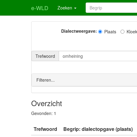
e-WLD
Zoeken
Dialectweergave:
Plaats
Kloe
Trefwoord
Filteren...
Overzicht
Gevonden:
1
Trefwoord
Begrip: dialectopgave (plaats)