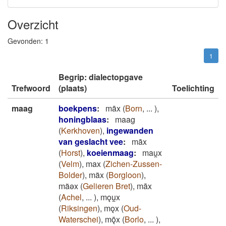
Overzicht
Gevonden:
1
1
Begrip: dialectopgave
Trefwoord
(plaats)
Toelichting
maag
boekpens
:
māx
(
Born
,
...
)
,
honingblaas
:
maag
(
Kerkhoven
)
,
ingewanden
van geslacht vee
:
māx
(
Horst
)
,
koeienmaag
:
mau̯x
(
Velm
)
,
max
(
Zichen-Zussen-
Bolder
)
,
mãx
(
Borgloon
)
,
mãǝx
(
Gelieren Bret
)
,
māx
(
Achel
,
...
)
,
mǫu̯x
(
Riksingen
)
,
mǫx
(
Oud-
Waterschei
)
,
mǭx
(
Borlo
,
...
)
,