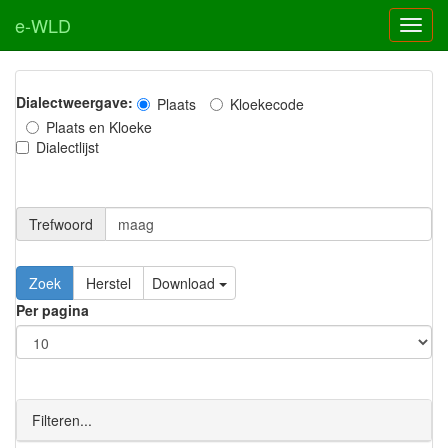
e-WLD
Dialectweergave:
Plaats
Kloekecode
Plaats en Kloeke
Dialectlijst
Trefwoord
Download
Per pagina
Filteren...