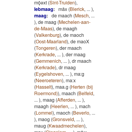
mǭǝxt
(
Sint-Truiden
)
,
lebmaag
:
māx
(
Blerick
,
...
)
,
maag
:
de maach
(
Mesch
,
...
)
,
de maag
(
Mechelen-aan-
de-Maas
)
,
de maagh
(
Valkenburg
)
,
de maoch
(
Oost-Maarland
)
,
de maoX
(
Tongeren
)
,
der maach
(
Kerkrade
,
...
)
,
der maag
(
Gemmenich
,
...
)
,
dr maach
(
Kerkrade
)
,
dr maag
(
Eygelshoven
,
...
)
,
ma:g
(
Neeroeteren
)
,
ma:x
(
Hasselt
)
,
maa.g
(
Herten (bij
Roermond)
)
,
maach
(
Belfeld
,
...
)
,
maag
(
Afferden
,
...
)
,
maagh
(
Heerlen
,
...
)
,
mach
(
Lommel
)
,
maoch
(
Beverlo
,
...
)
,
maog
(
Gronsveld
,
...
)
,
maug
(
Kwaadmechelen
)
,