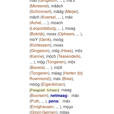
max
(
Gingelom
,
...
)
,
mā:x
(
Moresnet
)
,
māāch
(
Schimmert
)
,
māāg
(
Meijel
)
,
māch
(
Koersel
,
...
)
,
māx
(
Achel
,
...
)
,
moach
(
Leopoldsburg
,
...
)
,
moag
(
Bokrijk
)
,
moax
(
Opheers
,
...
)
,
moY
(
Genk
)
,
moòg
(
Kortessem
)
,
moəx
(
Gingelom
)
,
mōg
(
Hees
)
,
mōx
(
Kanne
)
,
mōͅch
(
Tessenderlo
,
...
)
,
mōͅg
(
Tongeren
)
,
mōͅx
(
Beverst
,
...
)
,
mōͅX
(
Tongeren
)
,
máag
(
Herten (bij
Roermond)
)
,
máx
(
Bree
)
,
mòòg
(
Eigenbilzen
)
,
maag
[Paragraaf: lichaam]
(
Boorsem
)
,
netmaag
:
māx
(
Puth
,
...
)
,
pens
:
māx
(
Einighausen
,
...
)
,
mǫu̯x
(
Groot-Gelmen
)
,
mǭǝx