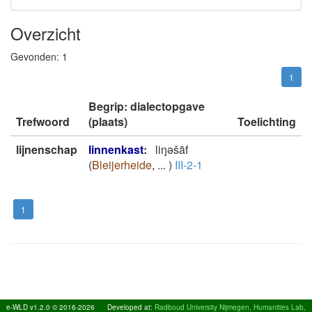
Overzicht
Gevonden:
1
1
Begrip: dialectopgave
Trefwoord
(plaats)
Toelichting
lijnenschap
linnenkast
:
liŋəšāf
(
Bleijerheide
,
...
)
III-2-1
1
e-WLD v1.2.0 © 2016-2026
Developed at:
Radboud University Nijmegen, Humanities Lab,