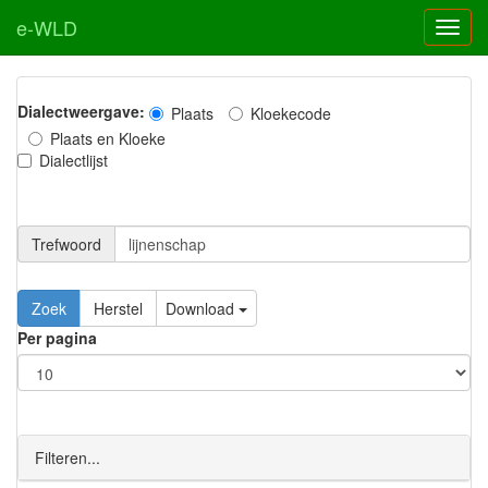
e-WLD
Dialectweergave:
Plaats
Kloekecode
Plaats en Kloeke
Dialectlijst
Trefwoord
Download
Per pagina
Filteren...