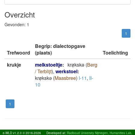
Overzicht
Gevonden:
1
1
Begrip: dialectopgave
Trefwoord
(plaats)
Toelichting
krukje
melkstoeltje
:
krø̜kskǝ
(
Berg
/ Terblijt
)
,
werkstoel
:
krø̜kskǝ
(
Maasbree
)
I-11
,
II-
10
1
e-WLD v1.2.0 © 2016-2026
Developed at:
Radboud University Nijmegen, Humanities Lab,