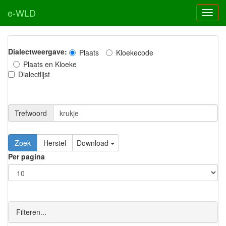
e-WLD
Dialectweergave:
Plaats
Kloekecode
Plaats en Kloeke
Dialectlijst
Trefwoord
Download
Per pagina
Filteren...