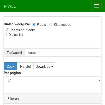
e-WLD
Dialectweergave:
Plaats
Kloekecode
Plaats en Kloeke
Dialectlijst
Trefwoord
Download
Per pagina
Filteren...