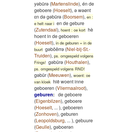
yəbūrə
(
Martenslinde
)
,
én de
geboere
(
Hoeselt
)
,
ə wəønt
ɛn də gəbūrə
(
Boorsem
)
,
en :
en de gebure
e helt naar i
(
Zutendaal
)
,
hè
hoent : oe kort
hoent in de geboeren
(
Hoeselt
)
,
in de geburen = in de
gəbŏĕrrə
(
Niel-bij-St.-
buurt
Truiden
)
,
ps. omgespeld volgens
gəbūrə
(
Houthalen
)
,
Frings!
ps. omgespeld volgens RND!
gəbūr
(
Meeuwen
)
,
woent: oe
hië woent inne
van kloek
geboeren
(
Vliermaalroot
)
,
geburen
:
de geboere
(
Eigenbilzen
)
,
geboere
(
Hoeselt
,
...
)
,
geboeren
(
Zonhoven
)
,
geburen
(
Leopoldsburg
,
...
)
,
gebuure
(
Geulle
)
,
gəboerən