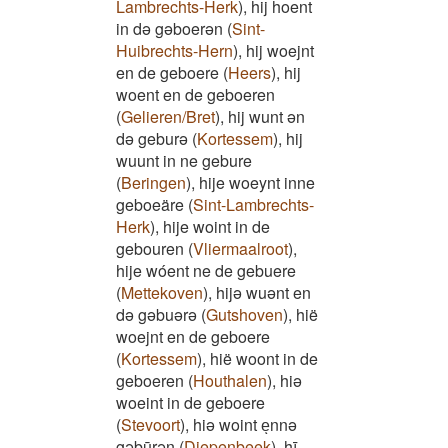
Lambrechts-Herk
)
,
hij hoent
in də gəboerən
(
Sint-
Huibrechts-Hern
)
,
hij woejnt
en de geboere
(
Heers
)
,
hij
woent en de geboeren
(
Gelieren/Bret
)
,
hij wunt ən
də geburə
(
Kortessem
)
,
hij
wuunt in ne gebure
(
Beringen
)
,
hije woeynt inne
geboeäre
(
Sint-Lambrechts-
Herk
)
,
hije woint in de
gebouren
(
Vliermaalroot
)
,
hije wóent ne de gebuere
(
Mettekoven
)
,
hijə wuənt en
də gəbuərə
(
Gutshoven
)
,
hië
woejnt en de geboere
(
Kortessem
)
,
hië woont in de
geboeren
(
Houthalen
)
,
hiə
woeint in de geboere
(
Stevoort
)
,
hiə woint eͅnnə
gəbūrən
(
Diepenbeek
)
,
hī