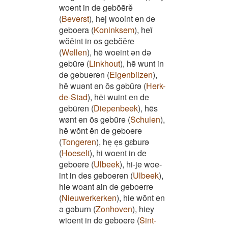
woent in de gebōērĕ
(
Beverst
)
,
hej wooint en de
geboera
(
Koninksem
)
,
heï
wŏĕint in os gebŏĕre
(
Wellen
)
,
hē woeint ən də
gebūrə
(
Linkhout
)
,
hē wunt in
də gəbuerən
(
Eigenbilzen
)
,
hē wuənt ən ōs gəbūrə
(
Herk-
de-Stad
)
,
hēi wuint en de
gebūren
(
Diepenbeek
)
,
hēs
wønt en ōs gebūre
(
Schulen
)
,
hĕ wŏnt ĕn de geboere
(
Tongeren
)
,
heͅ eͅs gɛburə
(
Hoeselt
)
,
hi woent in de
geboere
(
Ulbeek
)
,
hi-je woe-
int in des geboeren
(
Ulbeek
)
,
hie woant ain de geboerre
(
Nieuwerkerken
)
,
hie wōnt en
ə gəburn
(
Zonhoven
)
,
hiey
wioent in de geboere
(
Sint-