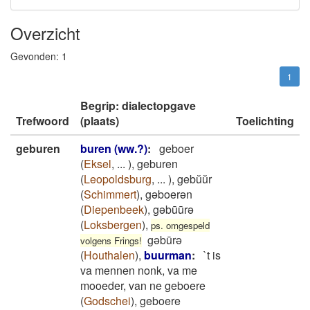
Overzicht
Gevonden:
1
1
Begrip: dialectopgave
Trefwoord
(plaats)
Toelichting
geburen
buren (ww.?)
:
geboer
(
Eksel
,
...
)
,
geburen
(
Leopoldsburg
,
...
)
,
gebŭŭr
(
Schimmert
)
,
gəboerən
(
Diepenbeek
)
,
gəbūūrə
(
Loksbergen
)
,
ps. omgespeld
gəbūrə
volgens Frings!
(
Houthalen
)
,
buurman
:
`t is
va mennen nonk, va me
mooeder, van ne geboere
(
Godschei
)
,
geboere