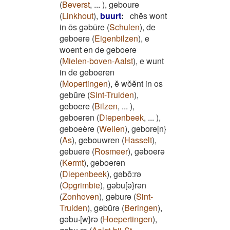
(
Beverst
,
...
)
,
geboure
(
Linkhout
)
,
buurt
:
chēs wont
in ōs gəbūre
(
Schulen
)
,
de
geboere
(
Eigenbilzen
)
,
e
woent en de geboere
(
Mielen-boven-Aalst
)
,
e wunt
in de geboeren
(
Mopertingen
)
,
ĕ wŏĕnt in os
gebūre
(
Sint-Truiden
)
,
geboere
(
Bilzen
,
...
)
,
geboeren
(
Diepenbeek
,
...
)
,
geboeère
(
Wellen
)
,
gebore[n}
(
As
)
,
gebouwren
(
Hasselt
)
,
gebuere
(
Rosmeer
)
,
gəboerə
(
Kermt
)
,
gəboerən
(
Diepenbeek
)
,
gəbō:rə
(
Opgrimbie
)
,
gəbu[ə}rən
(
Zonhoven
)
,
gəburə
(
Sint-
Truiden
)
,
gəbūrə
(
Beringen
)
,
gəbu‧[w}rə
(
Hoepertingen
)
,