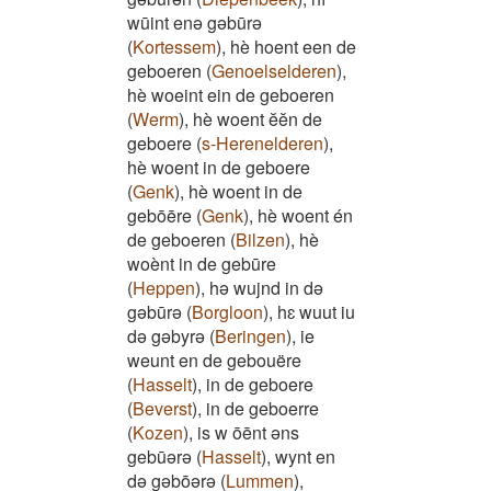
wūint enə gəbūrə
(
Kortessem
)
,
hè hoent een de
geboeren
(
Genoelselderen
)
,
hè woeint ein de geboeren
(
Werm
)
,
hè woent ĕĕn de
geboere
(
s-Herenelderen
)
,
hè woent in de geboere
(
Genk
)
,
hè woent in de
gebōēre
(
Genk
)
,
hè woent én
de geboeren
(
Bilzen
)
,
hè
woènt in de gebūre
(
Heppen
)
,
hə wujnd in də
gəbūrə
(
Borgloon
)
,
hɛ wuut iu
də gəbyrə
(
Beringen
)
,
ie
weunt en de gebouëre
(
Hasselt
)
,
in de geboere
(
Beverst
)
,
in de geboerre
(
Kozen
)
,
is w ōēnt əns
gebūərə
(
Hasselt
)
,
wynt en
də gəbōərə
(
Lummen
)
,