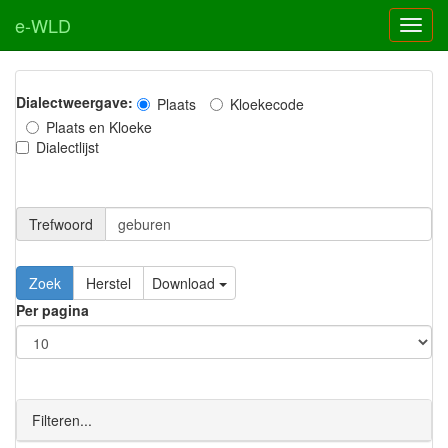
e-WLD
Dialectweergave:
Plaats
Kloekecode
Plaats en Kloeke
Dialectlijst
Trefwoord
Download
Per pagina
Filteren...