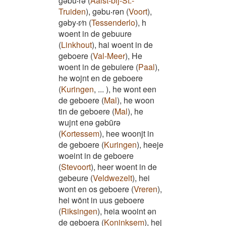
gəbu‧rə
(
Aalst-bij-St.-
Truiden
)
,
gəbu‧rən
(
Voort
)
,
gəby‧r⁄n
(
Tessenderlo
)
,
h
woent in de gebuure
(
Linkhout
)
,
hai woent in de
geboere
(
Val-Meer
)
,
He
woent in de gebuiere
(
Paal
)
,
he wojnt en de geboere
(
Kuringen
,
...
)
,
he wont een
de geboere
(
Mal
)
,
he woon
tin de geboere
(
Mal
)
,
he
wujnt enə gəbūrə
(
Kortessem
)
,
hee woonjt in
de geboere
(
Kuringen
)
,
heeje
woeint in de geboere
(
Stevoort
)
,
heer woent in de
gebeure
(
Veldwezelt
)
,
hei
wont en os geboere
(
Vreren
)
,
hei wönt in uus geboere
(
Riksingen
)
,
heia wooint ən
de geboera
(
Koninksem
)
,
hej