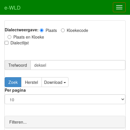
e-WLD
Dialectweergave:
Plaats
Kloekecode
Plaats en Kloeke
Dialectlijst
Trefwoord
Download
Per pagina
Filteren...