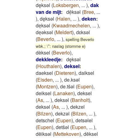
dęksǝl
(
Loksbergen
,
...
)
,
dak
van de mijt
:
dē̜ksǝl
(
Bree
,
...
)
,
dęksǝl
(
Halen
,
...
)
,
deken
:
deͅksəl
(
Kwaadmechelen
,
...
)
,
deͅəksəl
(
Meldert
)
,
dɛksəl
(
Beverlo
,
...
)
,
spelling Beverlo
wbk.; \": naslag (stomme e)
dèksel
(
Beverlo
)
,
dekkleedje
:
dęksǝl
(
Houthalen
)
,
deksel
:
daeksel
(
Dieteren
)
,
daiksel
(
Eisden
,
...
)
,
de.ksəl
(
Montzen
)
,
de.tšəl
(
Eupen
)
,
deiksel
(
Lanaken
)
,
deksel
(
As
,
...
)
,
deksǝl
(
Banholt
)
,
deksəl
(
As
,
...
)
,
dekzel
(
Bilzen
)
,
dekzəl
(
Bilzen
,
...
)
,
detschel
(
Eupen
)
,
detsəlel
(
Eupen
)
,
detšəl
(
Eupen
,
...
)
,
dēiksəl
(
Mettekoven
)
,
dēksel