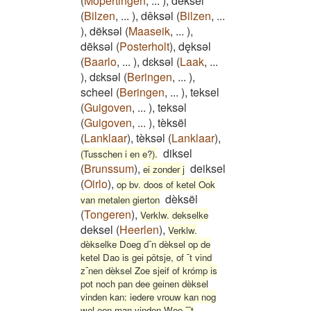
(
Mopertingen
,
...
)
,
dêksel
(
Bilzen
,
...
)
,
dêksəl
(
Bilzen
,
...
)
,
dëksəl
(
Maaseik
,
...
)
,
dēksǝl
(
Posterholt
)
,
dęksǝl
(
Baarlo
,
...
)
,
dɛksǝl
(
Laak
,
...
)
,
dɛksəl
(
Beringen
,
...
)
,
scheel
(
Beringen
,
...
)
,
teksel
(
Guigoven
,
...
)
,
teksəl
(
Guigoven
,
...
)
,
tèksël
(
Lanklaar
)
,
tèksəl
(
Lanklaar
)
,
diksel
(Tusschen i en e?).
(
Brunssum
)
,
deiksel
ei zonder j
(
Oirlo
)
,
op bv. doos of ketel Ook
dèksël
van metalen gierton
(
Tongeren
)
,
Verklw. dekselke
deksel
(
Heerlen
)
,
Verklw.
dèkselke Doeg d¯n dèksel op de
ketel Dao is gei pötsje, of ¯t vind
z¯nen dèksel Zoe sjeif of krómp is
pot noch pan dee geinen dèksel
vinden kan: iedere vrouw kan nog
wel een man vinden Wee ¯¯t