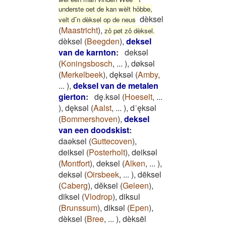
underste oet de kan wèlt höbbe,
dèksel
velt d¯n dèksel op de neus
(
Maastricht
)
,
zô pøt zô dèksel.
dèksel
(
Beegden
)
,
deksel
van de karnton
:
deksǝl
(
Koningsbosch
,
...
)
,
døksǝl
(
Merkelbeek
)
,
dęksǝl
(
Amby
,
...
)
,
deksel van de metalen
gierton
:
dę.ksǝl
(
Hoeselt
,
...
)
,
dęksǝl
(
Aalst
,
...
)
,
d˙ęksǝl
(
Bommershoven
)
,
deksel
van een doodskist
:
daəksel
(
Guttecoven
)
,
deiksel
(
Posterholt
)
,
deiksəl
(
Montfort
)
,
deksel
(
Alken
,
...
)
,
deksəl
(
Oirsbeek
,
...
)
,
dēksel
(
Caberg
)
,
dĕksel
(
Geleen
)
,
diksel
(
Vlodrop
)
,
diksul
(
Brunssum
)
,
diksəl
(
Epen
)
,
dèksel
(
Bree
,
...
)
,
dèksël