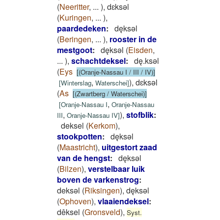
(
Neeritter
,
...
)
,
dɛksǝl
(
Kuringen
,
...
)
,
paardedeken
:
dęksǝl
(
Beringen
,
...
)
,
rooster in de
mestgoot
:
dęksǝl
(
Eisden
,
...
)
,
schachtdeksel
:
dę.ksǝl
(
Eys
[(Oranje-Nassau I / III / IV)]
,
)
,
dɛksǝl
[
Winterslag
Waterschei
]
(
As
[(Zwartberg / Waterschei)]
,
[
Oranje-Nassau I
Oranje-Nassau
,
)
,
stofblik
:
III
Oranje-Nassau IV
]
deksel
(
Kerkom
)
,
stookpotten
:
dęksǝl
(
Maastricht
)
,
uitgestort zaad
van de hengst
:
dęksǝl
(
Bilzen
)
,
verstelbaar luik
boven de varkenstrog
:
deksǝl
(
Riksingen
)
,
dęksǝl
(
Ophoven
)
,
vlaaiendeksel
:
dêksel
(
Gronsveld
)
,
Syst.