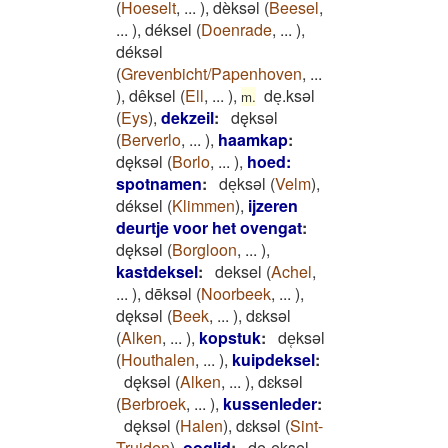
(
Hoeselt
,
...
)
,
dèksəl
(
Beesel
,
...
)
,
déksel
(
Doenrade
,
...
)
,
déksəl
(
Grevenbicht/Papenhoven
,
...
)
,
dêksel
(
Ell
,
...
)
,
deͅ.ksəl
m.
(
Eys
)
,
dekzeil
:
dęksǝl
(
Berverlo
,
...
)
,
haamkap
:
dęksǝl
(
Borlo
,
...
)
,
hoed:
spotnamen
:
deͅksəl
(
Velm
)
,
déksel
(
Klimmen
)
,
ijzeren
deurtje voor het ovengat
:
dęksǝl
(
Borgloon
,
...
)
,
kastdeksel
:
deksel
(
Achel
,
...
)
,
dēksǝl
(
Noorbeek
,
...
)
,
dęksǝl
(
Beek
,
...
)
,
dɛksǝl
(
Alken
,
...
)
,
kopstuk
:
de̜ksǝl
(
Houthalen
,
...
)
,
kuipdeksel
:
dęksǝl
(
Alken
,
...
)
,
dɛksǝl
(
Berbroek
,
...
)
,
kussenleder
:
dęksǝl
(
Halen
)
,
dɛksǝl
(
Sint-
Truiden
)
,
ooglid
:
de-eksel