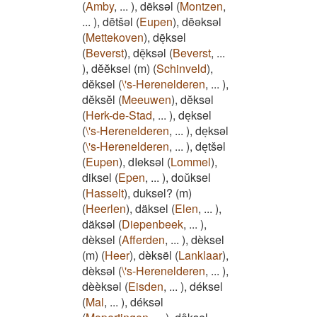
(
Amby
,
...
)
,
dēksəl
(
Montzen
,
...
)
,
dētšəl
(
Eupen
)
,
dēəksəl
(
Mettekoven
)
,
dēͅksel
(
Beverst
)
,
dēͅksəl
(
Beverst
,
...
)
,
dĕĕksel (m)
(
Schinveld
)
,
dĕksel
(
\'s-Herenelderen
,
...
)
,
dĕksĕl
(
Meeuwen
)
,
dĕksəl
(
Herk-de-Stad
,
...
)
,
deͅksel
(
\'s-Herenelderen
,
...
)
,
deͅksəl
(
\'s-Herenelderen
,
...
)
,
deͅtšəl
(
Eupen
)
,
dIeksəl
(
Lommel
)
,
diksel
(
Epen
,
...
)
,
doŭksel
(
Hasselt
)
,
duksel? (m)
(
Heerlen
)
,
däksel
(
Elen
,
...
)
,
däksəl
(
Diepenbeek
,
...
)
,
dèksel
(
Afferden
,
...
)
,
dèksel
(m)
(
Heer
)
,
dèksël
(
Lanklaar
)
,
dèksəl
(
\'s-Herenelderen
,
...
)
,
dèèksəl
(
Eisden
,
...
)
,
déksel
(
Mal
,
...
)
,
déksəl