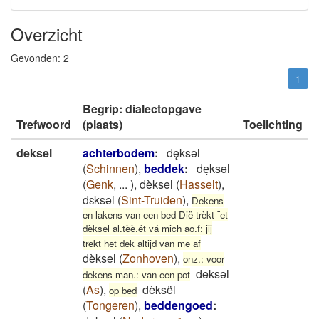
Overzicht
Gevonden:
2
1
Begrip: dialectopgave
Trefwoord
(plaats)
Toelichting
deksel
achterbodem
:
dęksǝl
(
Schinnen
)
,
beddek
:
deͅksəl
(
Genk
,
...
)
,
dèksel
(
Hasselt
)
,
dɛksəl
(
Sint-Truiden
)
,
Dekens
en lakens van een bed Dië trèkt ¯et
dèksel al.tèè.ët vá mich ao.f: jij
trekt het dek altijd van me af
dèksel
(
Zonhoven
)
,
onz.: voor
deksəl
dekens man.: van een pot
(
As
)
,
dèksël
op bed
(
Tongeren
)
,
beddengoed
: