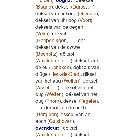
(
Baarlo
)
,
deksel
(
Duras
,
...
)
,
deksel van het oog
(
Gorsem
)
,
deksel van uhr oog
(
Voort
)
,
deksels van de oegen
(
Velm
)
,
deksəl
(
Hoepertingen
,
...
)
,
der
deksel van de owwe
(
Bocholtz
)
,
dēksəl
(
Amstenrade
,
...
)
,
dēͅksəl van
də ou
(
Lanaken
)
,
deͅksəls van
d ūgə
(
Herk-de-Stad
)
,
diksel
van het aug
(
Wellen
)
,
dèksel
(
Asselt
,
...
)
,
dèksel van het
oug
(
Wellen
)
,
déksel van het
oug
(
Thorn
)
,
dêksel
(
Tegelen
,
...
)
,
dɛksəl van də oͅuch
(
Borgloon
)
,
dɛksəl van ən
aoch
(
Gutshoven
)
,
ovendeur
:
deksel
(
Amstenrade
,
...
)
,
dęksǝl