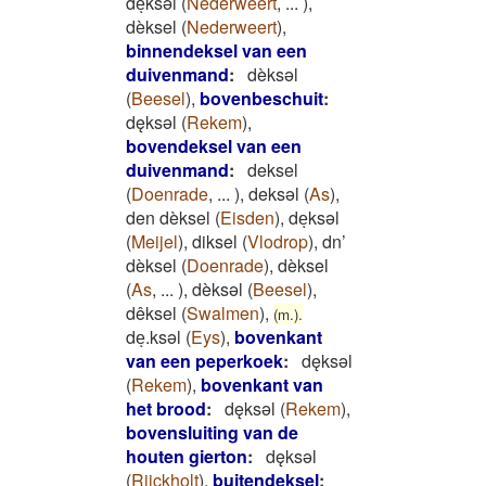
deͅksəl
(
Nederweert
,
...
)
,
dèksel
(
Nederweert
)
,
binnendeksel van een
duivenmand
:
dèksəl
(
Beesel
)
,
bovenbeschuit
:
dęksǝl
(
Rekem
)
,
bovendeksel van een
duivenmand
:
deksel
(
Doenrade
,
...
)
,
deksəl
(
As
)
,
den dèksel
(
Eisden
)
,
deͅksəl
(
Meijel
)
,
diksel
(
Vlodrop
)
,
dn’
dèksel
(
Doenrade
)
,
dèksel
(
As
,
...
)
,
dèksəl
(
Beesel
)
,
dêksel
(
Swalmen
)
,
(m.).
deͅ.ksəl
(
Eys
)
,
bovenkant
van een peperkoek
:
dęksǝl
(
Rekem
)
,
bovenkant van
het brood
:
dęksǝl
(
Rekem
)
,
bovensluiting van de
houten gierton
:
dęksǝl
(
Rijckholt
)
,
buitendeksel
: