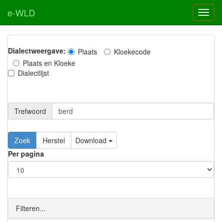
e-WLD
Dialectweergave:
Plaats
Kloekecode
Plaats en Kloeke
Dialectlijst
Trefwoord
Download
Per pagina
Filteren...