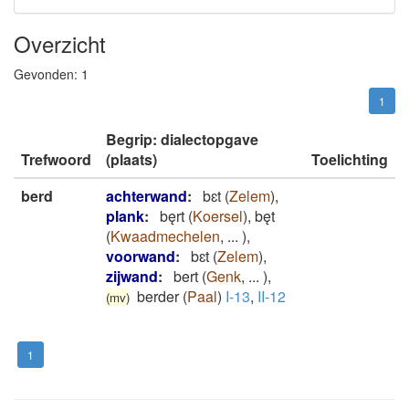
Overzicht
Gevonden:
1
1
Begrip: dialectopgave
Trefwoord
(plaats)
Toelichting
berd
achterwand
:
bɛt
(
Zelem
)
,
plank
:
bęrt
(
Koersel
)
,
bęt
(
Kwaadmechelen
,
...
)
,
voorwand
:
bɛt
(
Zelem
)
,
zijwand
:
bert
(
Genk
,
...
)
,
berder
(
Paal
)
I-13
,
II-12
(mv)
1