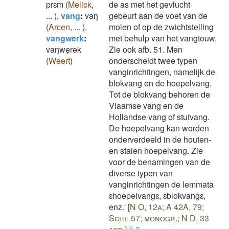
prɛm
(
Melick
,
de as met het gevlucht
...
)
,
vang
:
vaŋ
gebeurt aan de voet van de
(
Arcen
,
...
)
,
molen of op de zwichtstelling
vangwerk
:
met behulp van het vangtouw.
vaŋwęrǝk
Zie ook afb. 51. Men
(
Weert
)
onderscheidt twee typen
vanginrichtingen, namelijk de
blokvang en de hoepelvang.
Tot de blokvang behoren de
Vlaamse vang en de
Hollandse vang of stutvang.
De hoepelvang kan worden
onderverdeeld in de houten-
en stalen hoepelvang. Zie
voor de benamingen van de
diverse typen van
vanginrichtingen de lemmata
ɛhoepelvangɛ, ɛblokvangɛ,
enz.'
[N O, 12a; A 42A, 79;
Sche 57; monogr.; N D, 33