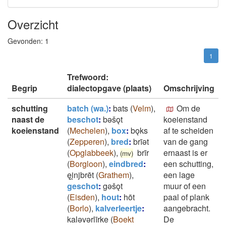
Overzicht
Gevonden:
1
1
Trefwoord:
Begrip
dialectopgave (plaats)
Omschrijving
schutting
batch (wa.)
:
bats
(
Velm
)
,
Om de
naast de
beschot
:
bǝšǫt
koeienstand
koeienstand
(
Mechelen
)
,
box
:
bǫks
af te scheiden
(
Zepperen
)
,
bred
:
brīǝt
van de gang
(
Opglabbeek
)
,
brīr
ernaast is er
(mv)
(
Borgloon
)
,
eindbred
:
een schutting,
ęi̯njbrēt
(
Grathem
)
,
een lage
geschot
:
gǝšǫt
muur of een
(
Eisden
)
,
hout
:
hōt
paal of plank
(
Borlo
)
,
kalverleertje
:
aangebracht.
kalǝvǝrlīrke
(
Boekt
De