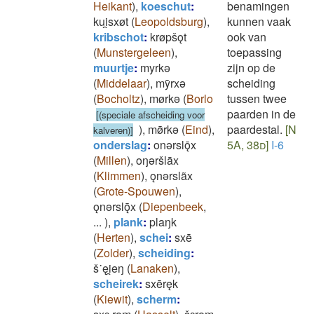
Heikant
)
,
koeschut
:
benamingen
kui̯sxøt
(
Leopoldsburg
)
,
kunnen vaak
kribschot
:
krøpšǫt
ook van
(
Munstergeleen
)
,
toepassing
muurtje
:
myrkǝ
zijn op de
(
Middelaar
)
,
mȳrxǝ
scheiding
(
Bocholtz
)
,
mørkǝ
(
Borlo
tussen twee
paarden in de
[(speciale afscheiding voor
)
,
mø̄rkǝ
(
Eind
)
,
paardestal.
[N
kalveren)]
onderslag
:
onǝrslǭx
5A, 38d]
I-6
(
Millen
)
,
oŋǝršlāx
(
Klimmen
)
,
ǫnǝrslãx
(
Grote-Spouwen
)
,
ǫnǝrslǭx
(
Diepenbeek
,
...
)
,
plank
:
plaŋk
(
Herten
)
,
schei
:
sxē
(
Zolder
)
,
scheiding
:
š˙ęi̯eŋ
(
Lanaken
)
,
scheirek
:
sxēręk
(
Kiewit
)
,
scherm
: