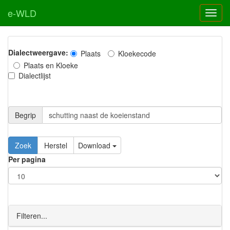
e-WLD
Dialectweergave:
Plaats
Kloekecode
Plaats en Kloeke
Dialectlijst
Begrip
Zoek
Herstel
Download
Per pagina
Filteren...