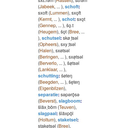
sxɛ.rǝm
(
Hasselt
)
,
šɛrǝm
(
Jabeek
,
...
)
,
schoft
:
sxoft
(
Lummen
)
,
sxǫft
(
Kermt
,
...
)
,
schot
:
sxǫt
(
Gennep
,
...
)
,
šǫ.t
(
Heugem
)
,
šǫt
(
Bree
,
...
)
,
schutsel
:
skø ̝tsǝl
(
Opheers
)
,
sxy ̞tsǝl
(
Halen
)
,
sxøtsǝl
(
Beringen
,
...
)
,
sxø̜tsǝl
(
Berverlo
,
...
)
,
šø̜tsǝl
(
Lanklaar
,
...
)
,
schutting
:
šøteŋ
(
Beegden
,
...
)
,
šęteŋ
(
Eigenbilzen
)
,
separatie
:
sǝpǝrǭsǝ
(
Beverst
)
,
slagboom
:
šlāx˱bōm
(
Teuven
)
,
slagpaal
:
šlāxpǭl
(
Holtum
)
,
staketsel
:
stakętsǝl
(
Bree
)
,