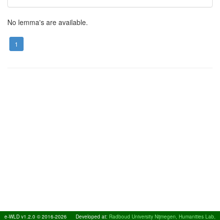
No lemma's are available.
1
e-WLD v1.2.0 © 2016-2026
Developed at:
Radboud University Nijmegen, Humanities Lab,