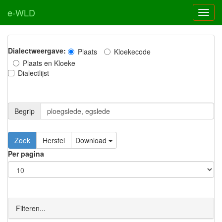
e-WLD
Dialectweergave:
Plaats
Kloekecode
Plaats en Kloeke
Dialectlijst
Begrip
Zoek
Herstel
Download
Per pagina
Filteren...