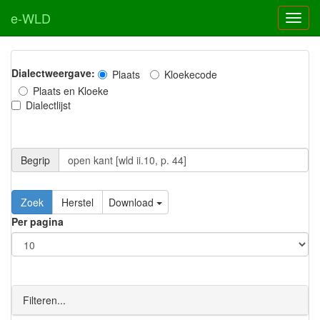
e-WLD
Dialectweergave:
Plaats
Kloekecode
Plaats en Kloeke
Dialectlijst
Begrip
Zoek
Herstel
Download
Per pagina
Filteren...