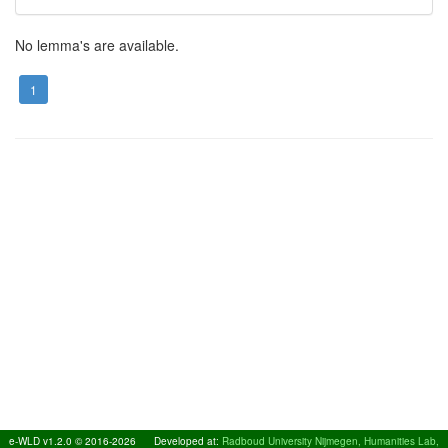
No lemma's are available.
1
e-WLD v1.2.0 © 2016-2026
Developed at:
Radboud University Nijmegen, Humanities Lab,