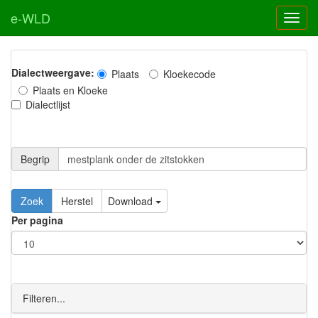
e-WLD
Dialectweergave:
Plaats
Kloekecode
Plaats en Kloeke
Dialectlijst
Begrip
Zoek
Herstel
Download
Per pagina
Filteren...