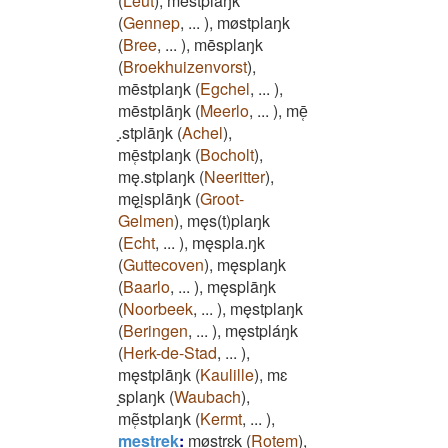
(
Leut
)
,
mestplāŋk
(
Gennep
,
...
)
,
møstplaŋk
(
Bree
,
...
)
,
mēsplaŋk
(
Broekhuizenvorst
)
,
mēstplaŋk
(
Egchel
,
...
)
,
mēstplāŋk
(
Meerlo
,
...
)
,
mē̜
̞.stplāŋk
(
Achel
)
,
mē̜stplaŋk
(
Bocholt
)
,
mę.stplaŋk
(
Neeritter
)
,
męi̯splāŋk
(
Groot-
Gelmen
)
,
męs(t)plaŋk
(
Echt
,
...
)
,
męspla.ŋk
(
Guttecoven
)
,
męsplaŋk
(
Baarlo
,
...
)
,
męsplāŋk
(
Noorbeek
,
...
)
,
męstplaŋk
(
Beringen
,
...
)
,
męstpláŋk
(
Herk-de-Stad
,
...
)
,
męstplāŋk
(
Kaulille
)
,
mɛ
̝splaŋk
(
Waubach
)
,
mẽ̜stplaŋk
(
Kermt
,
...
)
,
mestrek
:
møstrɛk
(
Rotem
)
,