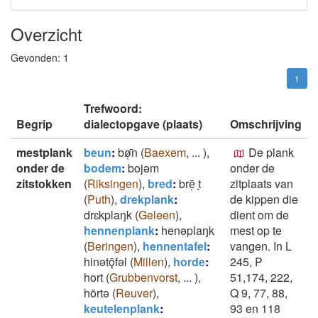
Overzicht
Gevonden:
1
1
Trefwoord:
Begrip
dialectopgave (plaats)
Omschrijving
mestplank
beun
:
bø̜̄n
(
Baexem
,
...
)
,
De plank
onder de
bodem
:
bojǝm
onder de
zitstokken
(
Riksingen
)
,
bred
:
brē̜ ̞t
zitplaats van
(
Puth
)
,
drekplank
:
de kippen die
drɛkplaŋk
(
Geleen
)
,
dient om de
hennenplank
:
henǝplaŋk
mest op te
(
Beringen
)
,
hennentafel
:
vangen. In L
hinǝtǭfǝl
(
Millen
)
,
horde
:
245, P
hort
(
Grubbenvorst
,
...
)
,
51,174, 222,
hōrtǝ
(
Reuver
)
,
Q 9, 77, 88,
keutelenplank
:
93 en 118