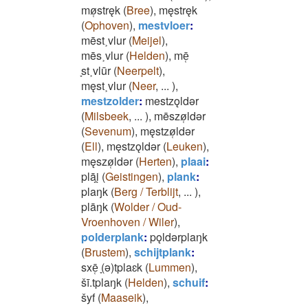
mø̜stręk
(
Bree
)
,
męstręk
(
Ophoven
)
,
mestvloer
:
mēst˲vlur
(
Meijel
)
,
mēs˲vlur
(
Helden
)
,
mē̜
̞st˲vlūr
(
Neerpelt
)
,
męst˲vlur
(
Neer
,
...
)
,
mestzolder
:
mestzǫldǝr
(
Milsbeek
,
...
)
,
mēszø̜ldǝr
(
Sevenum
)
,
męstzø̜ldǝr
(
Ell
)
,
męstzǫldǝr
(
Leuken
)
,
męszø̜ldǝr
(
Herten
)
,
plaai
:
plāi̯
(
Geistingen
)
,
plank
:
plaŋk
(
Berg / Terblijt
,
...
)
,
plāŋk
(
Wolder / Oud-
Vroenhoven / Wiler
)
,
polderplank
:
pǫldǝrplaŋk
(
Brustem
)
,
schijtplank
:
sxē̜ ̞(ǝ)tplaɛk
(
Lummen
)
,
šī.tplaŋk
(
Helden
)
,
schuif
:
šyf
(
Maaseik
)
,