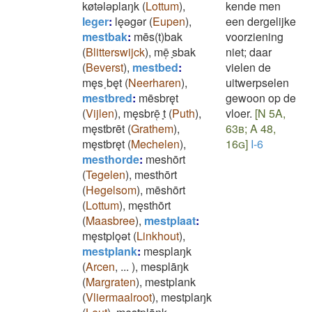
køtǝlǝplaŋk
(
Lottum
)
,
kende men
leger
:
lęǝgǝr
(
Eupen
)
,
een dergelijke
mestbak
:
mēs(t)bak
voorziening
(
Blitterswijck
)
,
mē̜ ̞sbak
niet; daar
(
Beverst
)
,
mestbed
:
vielen de
męs˱bęt
(
Neerharen
)
,
uitwerpselen
mestbred
:
mēsbręt
gewoon op de
(
Vijlen
)
,
męsbrē̜ ̞t
(
Puth
)
,
vloer.
[N 5A,
męstbrēt
(
Grathem
)
,
63b; A 48,
męstbręt
(
Mechelen
)
,
16g]
I-6
mesthorde
:
meshōrt
(
Tegelen
)
,
mesthōrt
(
Hegelsom
)
,
mēshōrt
(
Lottum
)
,
męsthōrt
(
Maasbree
)
,
mestplaat
:
męstplǫǝt
(
Linkhout
)
,
mestplank
:
mesplaŋk
(
Arcen
,
...
)
,
mesplāŋk
(
Margraten
)
,
mestplank
(
Vliermaalroot
)
,
mestplaŋk