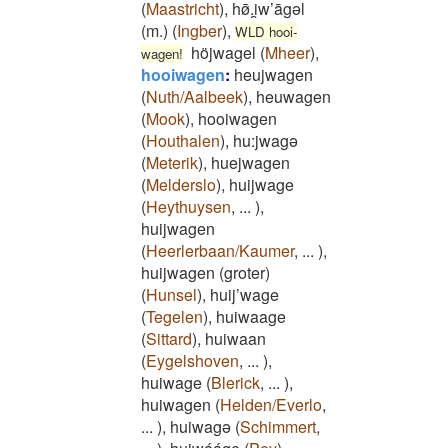
(
Maastricht
)
,
hø̄.i̯w’āgəl
(m.)
(
Ingber
)
,
WLD hooi-
höjwagel
(
Mheer
)
,
wagen!
hooiwagen
:
heujwagen
(
Nuth/Aalbeek
)
,
heuwagen
(
Mook
)
,
hooiwagen
(
Houthalen
)
,
hu:jwagə
(
Meterik
)
,
huejwagen
(
Melderslo
)
,
huijwage
(
Heythuysen
,
...
)
,
huijwagen
(
Heerlerbaan/Kaumer
,
...
)
,
huijwagen (groter)
(
Hunsel
)
,
huij’wage
(
Tegelen
)
,
huiwaage
(
Sittard
)
,
huiwaan
(
Eygelshoven
,
...
)
,
huiwage
(
Blerick
,
...
)
,
huiwagen
(
Helden/Everlo
,
...
)
,
huiwagə
(
Schimmert
,