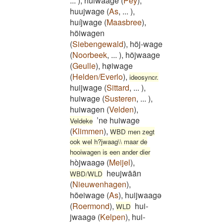
...
)
,
huiwááge
(
Pey
)
,
huujwage
(
As
,
...
)
,
huíjwage
(
Maasbree
)
,
höiwagen
(
Siebengewald
)
,
höj-wage
(
Noorbeek
,
...
)
,
höjwaage
(
Geulle
)
,
høͅiwage
(
Helden/Everlo
)
,
ideosyncr.
huijwage
(
Sittard
,
...
)
,
huiwage
(
Susteren
,
...
)
,
huiwagen
(
Velden
)
,
’ne huiwage
Veldeke
(
Klimmen
)
,
WBD men zegt
ook wel h?jwaag\\ maar de
hooiwagen is een ander dier
hòjwaagə
(
Meijel
)
,
heujwāān
WBD/WLD
(
Nieuwenhagen
)
,
hōeiwage
(
As
)
,
huijwaagə
(
Roermond
)
,
hui-
WLD
jwaagə
(
Kelpen
)
,
hui-