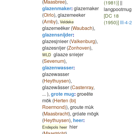
(
Maasbree
)
,
(1981)]
||
glazenmaker
:
glazemaker
langpootmug
(
Oirlo
)
,
glazemeeker
[DC 18
(
Amby
)
,
Veldeke
(1950)]
III-4-2
glazemeëker
(
Waubach
)
,
glazensnijder
:
glazesjnieer
(
Valkenburg
)
,
glazesnijer
(
Zonhoven
)
,
glaaze sniejer
WLD
(
Sevenum
)
,
glazenwasser
:
glazewasser
(
Heythuysen
)
,
glazewâsser
(
Castenray
,
...
)
,
grote mug
:
groeēte
mök
(
Herten (bij
Roermond)
)
,
groute mùk
(
Maasbracht
)
,
gróate mögk
(
Heythuysen
)
,
heer
:
hier
Endepols heer
(
Maastricht
)
,