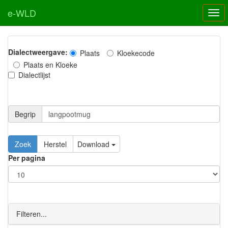
e-WLD
Dialectweergave:
Plaats
Kloekecode
Plaats en Kloeke
Dialectlijst
Begrip
Zoek
Herstel
Download
Per pagina
Filteren...