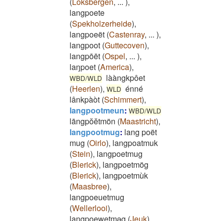
(
Loksbergen
,
...
)
,
langpoete
(
Spekholzerheide
)
,
langpoeët
(
Castenray
,
...
)
,
langpoot
(
Guttecoven
)
,
langpōēt
(
Ospel
,
...
)
,
laŋpoet
(
America
)
,
lààngkpôet
WBD/WLD
(
Heerlen
)
,
énné
WLD
lânkpàòt
(
Schimmert
)
,
langpootmeun
:
WBD/WLD
lāngpŏĕtmön
(
Maastricht
)
,
langpootmug
:
lang poët
mug
(
Oirlo
)
,
langpoatmuk
(
Stein
)
,
langpoetmug
(
Blerick
)
,
langpoetmög
(
Blerick
)
,
langpoetmùk
(
Maasbree
)
,
langpoeuetmug
(
Wellerlooi
)
,
langpoewetməg
(
Jeuk
)
,