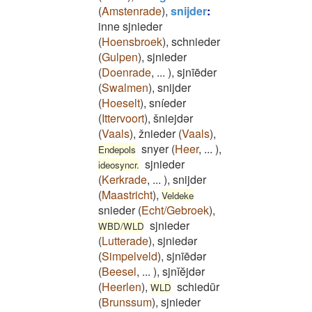
(
Amstenrade
)
,
snijder
:
inne sjnieder
(
Hoensbroek
)
,
schnieder
(
Gulpen
)
,
sjnieder
(
Doenrade
,
...
)
,
sjnīēder
(
Swalmen
)
,
snijder
(
Hoeselt
)
,
sníeder
(
Ittervoort
)
,
šniejdər
(
Vaals
)
,
žnieder
(
Vaals
)
,
snyer
(
Heer
,
...
)
,
Endepols
sjnieder
ideosyncr.
(
Kerkrade
,
...
)
,
snijder
(
Maastricht
)
,
Veldeke
snieder
(
Echt/Gebroek
)
,
sjnieder
WBD/WLD
(
Lutterade
)
,
sjniedər
(
Simpelveld
)
,
sjnīēdər
(
Beesel
,
...
)
,
sjnĭĕjdər
(
Heerlen
)
,
schiedūr
WLD
(
Brunssum
)
,
sjnieder