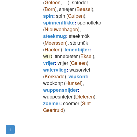
(
Geleen
,
...
)
,
snieder
(
Born
)
,
sniejer
(
Beesel
)
,
spin
:
spin
(
Gulpen
)
,
spinnenflikke
:
spenəflekə
(
Nieuwenhagen
)
,
steekmug
:
steekmök
(
Meerssen
)
,
stèkmük
(
Haelen
)
,
tenenbijter
:
tinnebieter
(
Eksel
)
,
WLD
vrijer
:
vrijer
(
Geleen
)
,
watervlieg
:
wasərvlei
(
Kerkrade
)
,
wipkont
:
wopkonjt
(
Hunsel
)
,
wuppensnijder
:
wuppesniejer
(
Dieteren
)
,
zoemer
:
sōēmer
(
Sint-
Geertruid
)
1