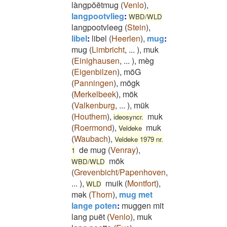
làngpōētmug
(
Venlo
)
,
langpootvlieg
:
WBD/WLD
langpootvleeg
(
Stein
)
,
libel
:
libel
(
Heerlen
)
,
mug
:
mug
(
Limbricht
,
...
)
,
muk
(
Einighausen
,
...
)
,
mèg
(
Eigenbilzen
)
,
möG
(
Panningen
)
,
mögk
(
Merkelbeek
)
,
mök
(
Valkenburg
,
...
)
,
mük
(
Houthem
)
,
muk
ideosyncr.
(
Roermond
)
,
muk
Veldeke
(
Waubach
)
,
Veldeke 1979 nr.
de mug
(
Venray
)
,
1
mök
WBD/WLD
(
Grevenbicht/Papenhoven
,
...
)
,
muik
(
Montfort
)
,
WLD
mək
(
Thorn
)
,
mug met
lange poten
:
muggen mit
lang puët
(
Venlo
)
,
muk