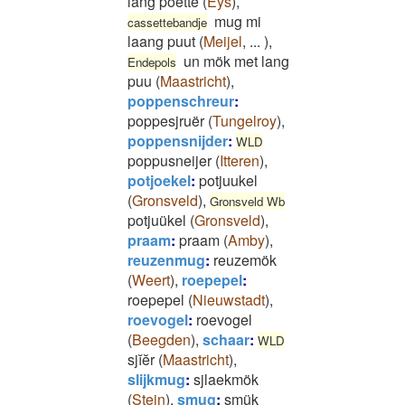
lang poette
(
Eys
)
,
mug mi
cassettebandje
laang puut
(
Meijel
,
...
)
,
un mök met lang
Endepols
puu
(
Maastricht
)
,
poppenschreur
:
poppesjruër
(
Tungelroy
)
,
poppensnijder
:
WLD
poppusneijer
(
Itteren
)
,
potjoekel
:
potjuukel
(
Gronsveld
)
,
Gronsveld Wb
potjuükel
(
Gronsveld
)
,
praam
:
praam
(
Amby
)
,
reuzenmug
:
reuzemök
(
Weert
)
,
roepepel
:
roepepel
(
Nieuwstadt
)
,
roevogel
:
roevogel
(
Beegden
)
,
schaar
:
WLD
sjĭĕr
(
Maastricht
)
,
slijkmug
:
sjlaekmök
(
Stein
)
,
smug
:
smük