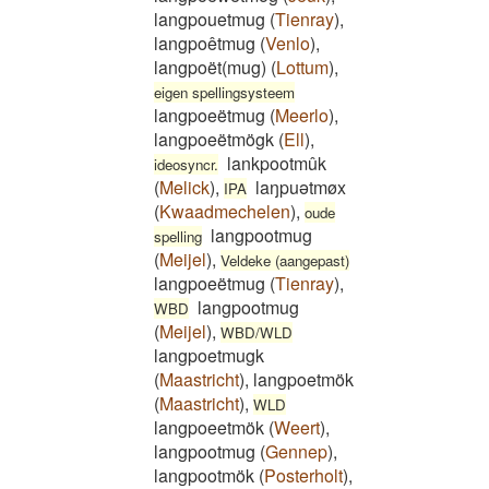
langpouetmug
(
Tienray
)
,
langpoêtmug
(
Venlo
)
,
langpoët(mug)
(
Lottum
)
,
eigen spellingsysteem
langpoeëtmug
(
Meerlo
)
,
langpoeëtmögk
(
Ell
)
,
lankpootmûk
ideosyncr.
(
Melick
)
,
laŋpuətmøx
IPA
(
Kwaadmechelen
)
,
oude
langpootmug
spelling
(
Meijel
)
,
Veldeke (aangepast)
langpoeëtmug
(
Tienray
)
,
langpootmug
WBD
(
Meijel
)
,
WBD/WLD
langpoetmugk
(
Maastricht
)
,
langpoetmök
(
Maastricht
)
,
WLD
langpoeetmök
(
Weert
)
,
langpootmug
(
Gennep
)
,
langpootmök
(
Posterholt
)
,