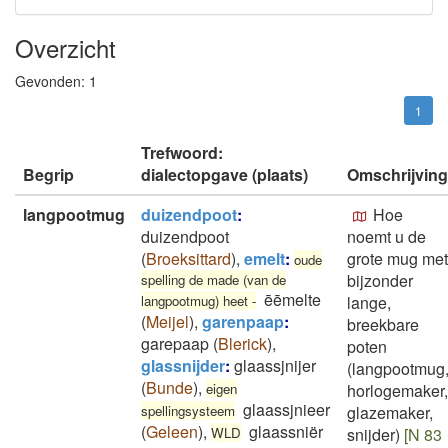
Overzicht
Gevonden:
1
1
Trefwoord:
Begrip
dialectopgave (plaats)
Omschrijving
langpootmug
duizendpoot
:
Hoe
duizendpoot
noemt u de
(
Broeksittard
)
,
emelt
:
grote mug met
oude
bijzonder
spelling de made (van de
ēēmelte
langpootmug) heet -
lange,
(
Meijel
)
,
garenpaap
:
breekbare
garepaap
(
Blerick
)
,
poten
glassnijder
:
glaassjnijer
(langpootmug
(
Bunde
)
,
eigen
horlogemaker,
glaassjnieer
spellingsysteem
glazemaker,
(
Geleen
)
,
glaassniër
WLD
snijder)
[N 83