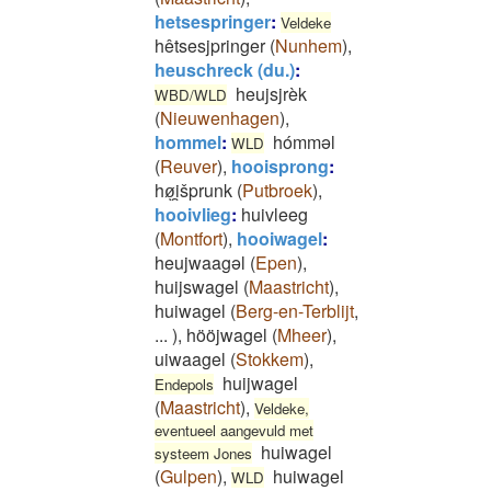
hetsespringer
:
Veldeke
hêtsesjpringer
(
Nunhem
)
,
heuschreck (du.)
:
heujsjrèk
WBD/WLD
(
Nieuwenhagen
)
,
hommel
:
hómməl
WLD
(
Reuver
)
,
hooisprong
:
høͅi̯šprunk
(
Putbroek
)
,
hooivlieg
:
huivleeg
(
Montfort
)
,
hooiwagel
:
heujwaagəl
(
Epen
)
,
huijswagel
(
Maastricht
)
,
huiwagel
(
Berg-en-Terblijt
,
...
)
,
hööjwagel
(
Mheer
)
,
uiwaagel
(
Stokkem
)
,
huijwagel
Endepols
(
Maastricht
)
,
Veldeke,
eventueel aangevuld met
huiwagel
systeem Jones
(
Gulpen
)
,
huiwagel
WLD