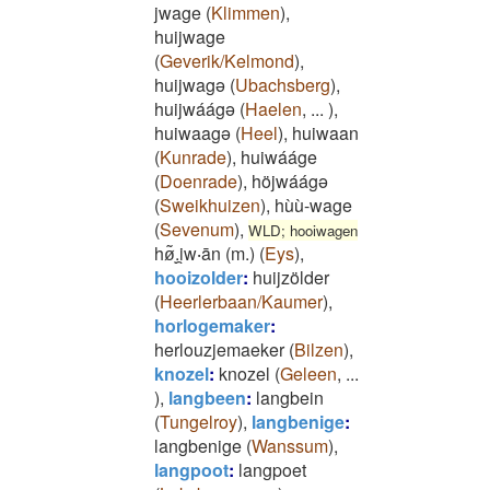
jwage
(
Klimmen
)
,
huijwage
(
Geverik/Kelmond
)
,
huijwagə
(
Ubachsberg
)
,
huijwáágə
(
Haelen
,
...
)
,
huiwaagə
(
Heel
)
,
huiwaan
(
Kunrade
)
,
huiwááge
(
Doenrade
)
,
höjwáágə
(
Sweikhuizen
)
,
hùù-wage
(
Sevenum
)
,
WLD; hooiwagen
hø͂ͅ.i̯w‧ān (m.)
(
Eys
)
,
hooizolder
:
huijzölder
(
Heerlerbaan/Kaumer
)
,
horlogemaker
:
herlouzjemaeker
(
Bilzen
)
,
knozel
:
knozel
(
Geleen
,
...
)
,
langbeen
:
langbein
(
Tungelroy
)
,
langbenige
:
langbenige
(
Wanssum
)
,
langpoot
:
langpoet