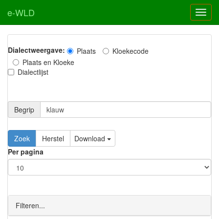
e-WLD
Dialectweergave:
Plaats
Kloekecode
Plaats en Kloeke
Dialectlijst
Begrip
Zoek
Herstel
Download
Per pagina
Filteren...