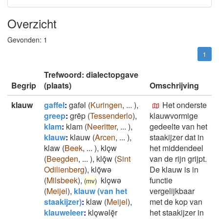
Overzicht
Gevonden:
1
1
Trefwoord: dialectopgave
Begrip
(plaats)
Omschrijving
klauw
gaffel
:
gafǝl
(
Kuringen
,
...
)
,
Het onderste
greep
:
grēp
(
Tessenderlo
)
,
klauwvormige
klam
:
klam
(
Neeritter
,
...
)
,
gedeelte van het
klauw
:
klauw
(
Arcen
,
...
)
,
staakijzer dat in
klaw
(
Beek
,
...
)
,
klǫw
het middendeel
(
Beegden
,
...
)
,
klǭw
(
Sint
van de rijn grijpt.
Odilienberg
)
,
klǭwǝ
De klauw is in
(
Milsbeek
)
,
klǫwǝ
functie
(mv)
(
Meijel
)
,
klauw (van het
vergelijkbaar
staakijzer)
:
klaw
(
Meijel
)
,
met de kop van
klauweleer
:
klǫwǝlę̄r
het staakijzer in