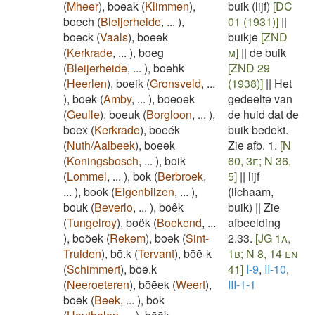
(
Mheer
)
,
boeak
(
Klimmen
)
,
buik (lijf)
[DC
boech
(
Bleijerheide
,
...
)
,
01 (1931)]
||
boeck
(
Vaals
)
,
boeek
buikje
[ZND
(
Kerkrade
,
...
)
,
boeg
m]
||
de buik
(
Bleijerheide
,
...
)
,
boehk
[ZND 29
(
Heerlen
)
,
boeik
(
Gronsveld
,
...
(1938)]
||
Het
)
,
boek
(
Amby
,
...
)
,
boeoek
gedeelte van
(
Geulle
)
,
boeuk
(
Borgloon
,
...
)
,
de huid dat de
boex
(
Kerkrade
)
,
boeék
buik bedekt.
(
Nuth/Aalbeek
)
,
boeək
Zie afb. 1.
[N
(
Koningsbosch
,
...
)
,
boik
60, 3e; N 36,
(
Lommel
,
...
)
,
bok
(
Berbroek
,
5]
||
lijf
...
)
,
book
(
Eigenbilzen
,
...
)
,
(lichaam,
bouk
(
Beverlo
,
...
)
,
boêk
buik)
||
Zie
(
Tungelroy
)
,
boëk
(
Boekend
,
...
afbeelding
)
,
boöek
(
Rekem
)
,
boək
(
Sint-
2.33.
[JG 1a,
Truiden
)
,
bō.k
(
Tervant
)
,
bōē-k
1b; N 8, 14 en
(
Schimmert
)
,
bōē.k
41]
I-9
,
II-10
,
(
Neeroeteren
)
,
bōēek
(
Weert
)
,
III-1-1
bōēk
(
Beek
,
...
)
,
bōk