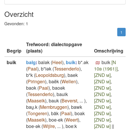
Overzicht
Gevonden:
1
1
Trefwoord: dialectopgave
Begrip
(plaats)
Omschrijving
buik
balg
:
balǝk
(
Heel
)
,
buik
:
b".ək
buik
[N
(
Paal
)
,
b"iək
(
Tessenderlo
)
,
10b (1961)]
,
b"k
(
Leopoldsburg
)
,
baek
[ZND m]
,
(
Piringen
)
,
baĕk
(
Wellen
)
,
[ZND m]
,
baok
(
Paal
)
,
baoək
[ZND m]
,
(
Tessenderlo
)
,
bauik
[ZND m]
,
(
Maaseik
)
,
bauk
(
Beverst
,
...
)
,
[ZND m]
,
bau̯.k
(
Membruggen
)
,
bawk
[ZND m]
,
(
Tongeren
)
,
bāk
(
Paal
)
,
boak
[ZND m]
,
(
Maaseik
)
,
boe-ek
(
Weert
)
,
[ZND m]
,
boe-ək
(
Wijlre
,
...
)
,
boe:k
[ZND m]
||