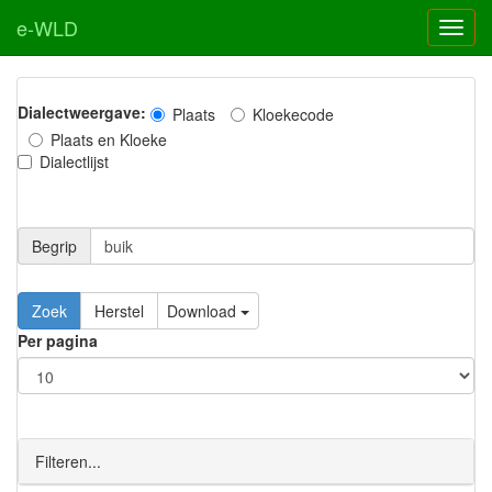
e-WLD
Dialectweergave:
Plaats
Kloekecode
Plaats en Kloeke
Dialectlijst
Begrip
Zoek
Herstel
Download
Per pagina
Filteren...