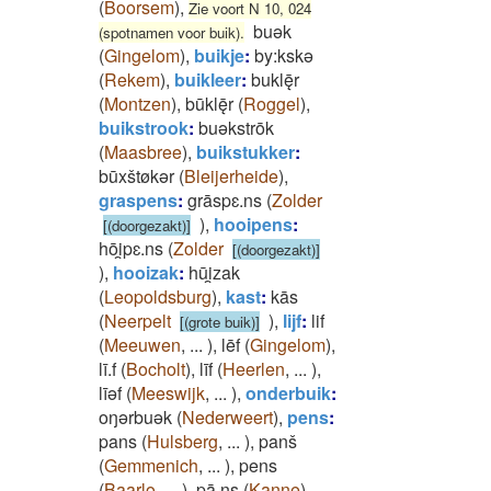
(
Boorsem
)
,
Zie voort N 10, 024
buək
(spotnamen voor buik).
(
Gingelom
)
,
buikje
:
by:kskə
(
Rekem
)
,
buikleer
:
buklę̄r
(
Montzen
)
,
būklę̄r
(
Roggel
)
,
buikstrook
:
buǝkstrōk
(
Maasbree
)
,
buikstukker
:
būxštøkǝr
(
Bleijerheide
)
,
graspens
:
grāspɛ.ns
(
Zolder
)
,
hooipens
:
[(doorgezakt)]
hōi̯pɛ.ns
(
Zolder
[(doorgezakt)]
)
,
hooizak
:
hūi̯zak
(
Leopoldsburg
)
,
kast
:
kās
(
Neerpelt
)
,
lijf
:
lif
[(grote buik)]
(
Meeuwen
,
...
)
,
lēf
(
Gingelom
)
,
lī.f
(
Bocholt
)
,
līf
(
Heerlen
,
...
)
,
līǝf
(
Meeswijk
,
...
)
,
onderbuik
:
oŋǝrbuǝk
(
Nederweert
)
,
pens
:
pans
(
Hulsberg
,
...
)
,
panš
(
Gemmenich
,
...
)
,
pens
(
Baarlo
,
...
)
,
pā.ns
(
Kanne
)
,