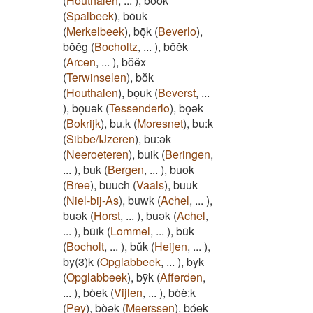
(
Houthalen
,
...
)
,
bōōk
(
Spalbeek
)
,
bōuk
(
Merkelbeek
)
,
bōͅk
(
Beverlo
)
,
bŏĕg
(
Bocholtz
,
...
)
,
bŏĕk
(
Arcen
,
...
)
,
bŏĕx
(
Terwinselen
)
,
bŏk
(
Houthalen
)
,
boͅuk
(
Beverst
,
...
)
,
boͅuək
(
Tessenderlo
)
,
boͅək
(
Bokrijk
)
,
bu.k
(
Moresnet
)
,
bu:k
(
Sibbe/IJzeren
)
,
bu:ək
(
Neeroeteren
)
,
buik
(
Beringen
,
...
)
,
buk
(
Bergen
,
...
)
,
buok
(
Bree
)
,
buuch
(
Vaals
)
,
buuk
(
Niel-bij-As
)
,
buwk
(
Achel
,
...
)
,
buǝk
(
Horst
,
...
)
,
buək
(
Achel
,
...
)
,
būīk
(
Lommel
,
...
)
,
būk
(
Bocholt
,
...
)
,
bŭk
(
Heijen
,
...
)
,
by(3)̄k
(
Opglabbeek
,
...
)
,
byk
(
Opglabbeek
)
,
bȳk
(
Afferden
,
...
)
,
bòek
(
Vijlen
,
...
)
,
bòè:k
(
Pey
)
,
bòək
(
Meerssen
)
,
bóek