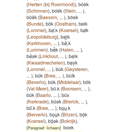
(
Herten (bij Roermond)
)
,
bóèk
(
Schinnen
)
,
bóék
(
Stein
,
...
)
,
bôêk
(
Baexem
,
...
)
,
böek
(
Bunde
)
,
bök
(
Oostham
)
,
bøik
(
Lommel
)
,
bø̜̄.k
(
Koersel
)
,
bø̜̄k
(
Leopoldsburg
)
,
bø̜i̯k
(
Kerkhoven
,
...
)
,
bø͂ͅ.k
(
Lummen
)
,
bø͂ͅk
(
Halen
,
...
)
,
bø͂ͅək
(
Linkhout
,
...
)
,
bøͅik
(
Kwaadmechelen
)
,
bøͅyk
(
Lommel
,
...
)
,
bùk
(
Geysteren
,
...
)
,
bûk
(
Bree
,
...
)
,
bûîk
(
Beverlo
)
,
bük
(
Middelaar
)
,
bōk
(
Val-Meer
)
,
bū.k
(
Boorsem
,
...
)
,
būk
(
Baarlo
,
...
)
,
būx
(
Kerkrade
)
,
būǝk
(
Blerick
,
...
)
,
bű̄.k
(
Bree
,
...
)
,
bǫu̯.k
(
Berverlo
)
,
bǫu̯k
(
Bilzen
)
,
bǭk
(
Koersel
)
,
bǭǝk
(
Bokrijk
)
,
boek
[Paragraaf: lichaam]