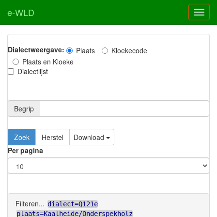
e-WLD
Dialectweergave:
Plaats
Kloekecode
Plaats en Kloeke
Dialectlijst
Begrip
Zoek
Herstel
Download
Per pagina
Filteren...
dialect=Q121e
plaats=Kaalheide/Onderspekholz