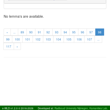
No lemma's are available.
«
...
89
90
91
92
93
94
95
96
97
98
99
100
101
102
103
104
105
106
107
...
117
»
e-WLD v1.2.0 © 2016-2026
Developed at:
Radboud University Nijmegen, Humanities Lab,