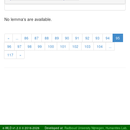
No lemma's are available.
«
...
86
87
88
89
90
91
92
93
94
95
96
97
98
99
100
101
102
103
104
...
117
»
e-WLD v1.2.0 © 2016-2026
Developed at:
Radboud University Nijmegen, Humanities Lab,