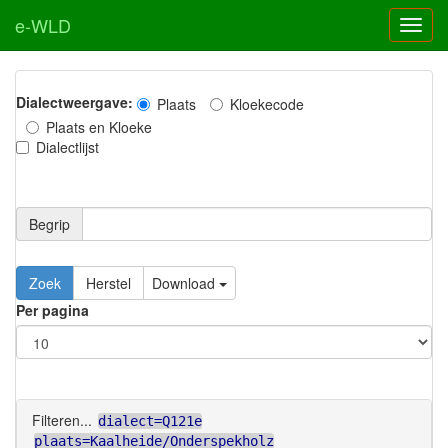
e-WLD
Dialectweergave:
Plaats
Kloekecode
Plaats en Kloeke
Dialectlijst
Begrip
Zoek
Herstel
Download
Per pagina
Filteren...
dialect=Q121e
plaats=Kaalheide/Onderspekholz